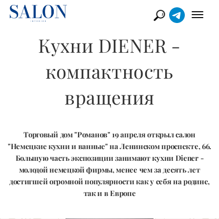
Кухни DIENER -
компактность
вращения
Торговый дом "Романов" 19 апреля открыл салон
"Немецкие кухни и ванные" на Ленинском проспекте, 66.
Большую часть экcпозиции занимают кухни Diener -
молодой немецкой фирмы, менее чем за десять лет
достигшей огромной популярности как у себя на родине,
так и в Европе