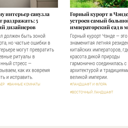
у интерьер санузла
Горный курорт в Чэнде
 раздражать: 5
устроен самый большо
ий дизайнеров
императорский сад в 
ел должен быть зоной
Горный курорт Чэнде — это
та, но частые ошибки в
знаменитая летняя резиде
терьере могут превратить
китайских императоров, гд
евные ритуалы в
красота дикой природы
янный стресс —
гармонично соединилась с
зываем, как их вовремя
архитектурой и традициям
ть и исправить.
великой империи.
ЬЕР
#ВАННЫЕ КОМНАТЫ
#ЛАНДШАФТ И ФЛОРА
#ВОСТОЧНЫЙ ЛАНДШАФТ