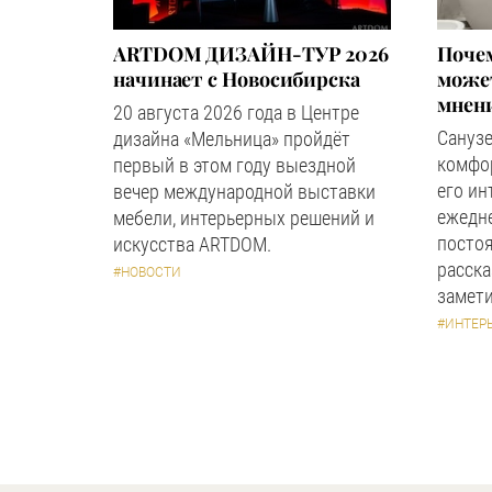
ARTDOM ДИЗАЙН-ТУР 2026
Почем
начинает с Новосибирска
может
мнен
20 августа 2026 года в Центре
Сануз
дизайна «Мельница» пройдёт
комфор
первый в этом году выездной
его ин
вечер международной выставки
ежедн
мебели, интерьерных решений и
посто
искусства ARTDOM.
расска
#НОВОСТИ
замети
#ИНТЕР