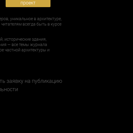
проект
еров, уникальное в архитектуре,
 читателям всегда быть в курсе
й, исторические здания,
ния — все темы журнала
е частной архитектуры и
ть заявку на публикацию
льности