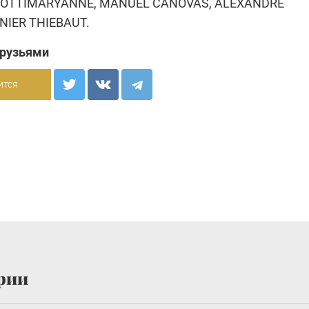
 COTTIMARYANNE, MANUEL CANOVAS, ALEXANDRE
NIER THIEBAUT.
друзьями
ится
рии