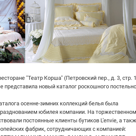
есторане "Театр Корша" (Петровский пер., д. 3, стр. 1
ie представила новый каталог роскошного постельн
аталога осенне-зимних коллекций белья была
празднованием юбилея компании. На торжественно
твовали постоянные клиенты бутиков L’envie, а так
опейских фабрик, сотрудничающих с компанией: