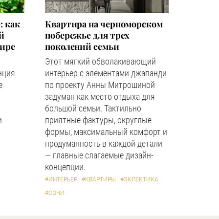
: как
Квартира на черноморском
й
побережье для трех
мире
поколений семьи
Этот мягкий обволакивающий
нция
интерьер с элементами джапанди
е
по проекту Анны Митрошиной
задуман как место отдыха для
большой семьи. Тактильно
и
приятные фактуры, округлые
формы, максимальный комфорт и
продуманность в каждой детали
— главные слагаемые дизайн-
концепции.
#ИНТЕРЬЕР
#КВАРТИРЫ
#ЭКЛЕКТИКА
#СОЧИ