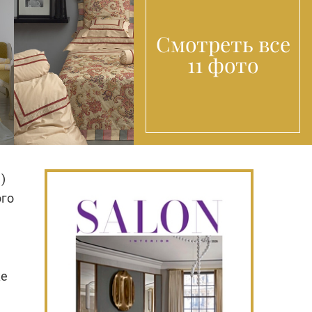
Смотреть все
11 фото
)
ого
м
же