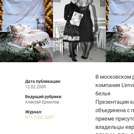
В московском р
Дата публикации:
компания L’env
12.02.2000
белья
Ведущий рубрики:
Презентация к
Алексей Ермилов
объединена с 
Журнал:
N11 (122) 2007
приеме присутс
владельцы евр