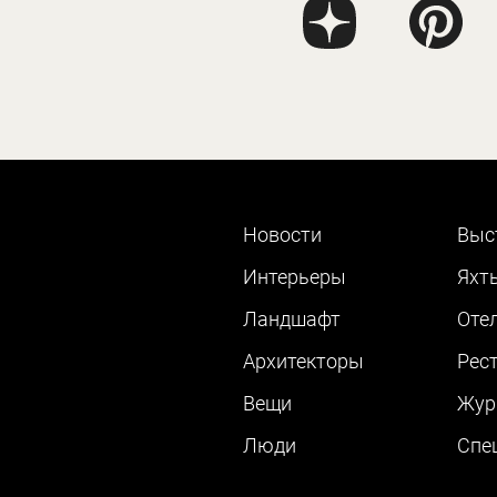
Новости
Выс
Интерьеры
Яхт
Ландшафт
Оте
Архитекторы
Рес
Вещи
Жур
Люди
Cпе