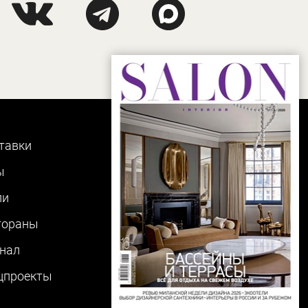
тавки
ы
ли
тораны
нал
цпроекты