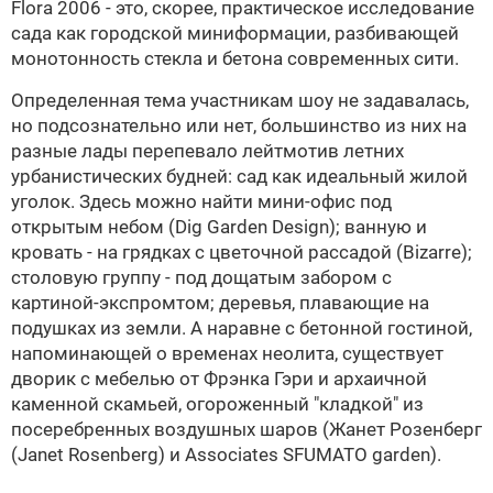
Flora 2006 - это, скорее, практическое исследование
сада как городской миниформации, разбивающей
монотонность стекла и бетона современных сити.
Определенная тема участникам шоу не задавалась,
но подсознательно или нет, большинство из них на
разные лады перепевало лейтмотив летних
урбанистических будней: сад как идеальный жилой
уголок. Здесь можно найти мини-офис под
открытым небом (
Dig Garden Design); ванную и
кровать - на грядках с цветочной рассадой (Bizarre);
столовую группу - под дощатым забором с
картиной-экспромтом; деревья, плавающие на
подушках из земли. А наравне с бетонной гостиной,
напоминающей о временах неолита, существует
дворик с мебелью от Фрэнка Гэри и архаичной
каменной скамьей, огороженный "кладкой" из
посеребренных воздушных шаров (Жанет Розенберг
(Janet Rosenberg) и Associates SFUMATO garden).