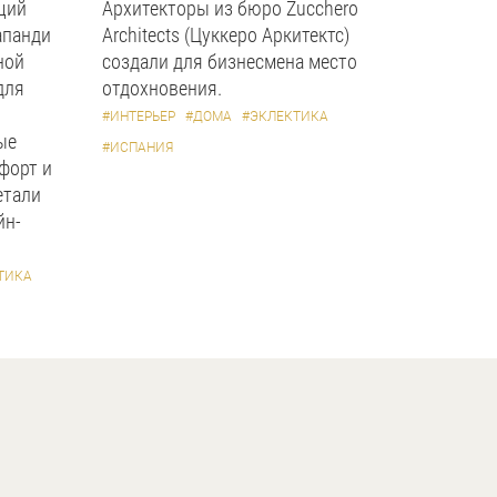
щий
Архитекторы из бюро Zucchero
апанди
Architects (Цуккеро Аркитектс)
ной
создали для бизнесмена место
для
отдохновения.
#ИНТЕРЬЕР
#ДОМА
#ЭКЛЕКТИКА
ые
#ИСПАНИЯ
форт и
етали
йн-
ТИКА