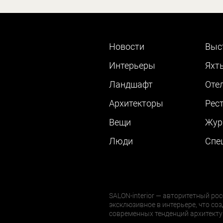
Новости
Выс
Интерьеры
Яхт
Ландшафт
Оте
Архитекторы
Рес
Вещи
Жур
Люди
Cпе
SALON-interior — авторитетный рос
эксклюзивное в интерьере, что соз
современных тенденций архитекту