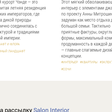
 курорт Чэнде — это
Этот мягкий обволакиваю
нитая летняя резиденция
интерьер с элементами дж
ких императоров, где
по проекту Анны Митроши
а дикой природы
задуман как место отдыха 
ично соединилась с
большой семьи. Тактильно
ктурой и традициями
приятные фактуры, округл
й империи.
формы, максимальный ком
продуманность в каждой д
АФТ И ФЛОРА
— главные слагаемые диза
ЧНЫЙ ЛАНДШАФТ
концепции.
#ИНТЕРЬЕР
#КВАРТИРЫ
#ЭКЛЕК
#СОЧИ
а рассылку
Salon Interior