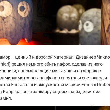
амор – ценный и дорогой материал. Дизайнер Чикко
Chiari) решил немного сбить пафос, сделав из него
ильники, напоминающие мультяшных призраков.
ьмимиллиметровых плафонов спрятаны светодиоды.
тся Fantasmini и выпускается маркой Franchi Umber
да Каррара, специализирующейся на изделиях из
камня.