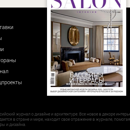
тавки
ы
ли
тораны
нал
цпроекты
сийский журнал о дизайне и архитектуре. Все новое в декоре интерь
дается в стране и мире, находит свое отражение в журнале, помогая
ры и дизайна.