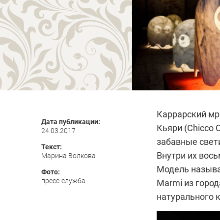
Каррарский мр
Дата публикации:
Кьяри (Chicco 
24.03.2017
забавные свет
Текст:
Внутри их вос
Марина Волкова
Модель называе
Фото:
пресс-служба
Marmi из горо
натурального 