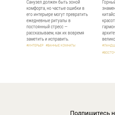
Санузел должен быть зоной
Горный
комфорта, но частые ошибки в
знаме
его интерьере могут превратить
китайс
ежедневные ритуалы в
красот
постоянный стресс —
гармон
рассказываем, как их вовремя
архите
заметить и исправить.
велико
#ИНТЕРЬЕР
#ВАННЫЕ КОМНАТЫ
#ЛАНДШ
#ВОСТО
Подпишитесь н