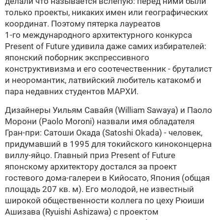
делали что называется вслепую: перед ними были
только проекты, никаких имен или географических
координат. Поэтому пятерка лауреатов
1-го международного
архитектурного конкурса
Present of Future удивила даже самих избирателей:
японский поборник экспрессивного
конструктивизма и его соотечественник - бруталист
и неоромантик, латвийский любитель катакомб и
пара недавних студентов МАРХИ.
Дизайнеры
Уильям Савайя
(William Sawaya) и
Паоло
Морони
(Paolo Moroni) назвали имя обладателя
Гран-при:
Сатоши Окада (Satoshi Okada) - человек,
придумавший в 1995 для токийского киноконцерна
виллу-яйцо. Главный приз
Present of Future
японскому архитектору достался за проект
гостевого дома-галереи в Кийосато, Япония (общая
площадь
207 кв. м).
Его молодой, не известный
широкой общественности коллега по цеху Рюиши
Ашизава (Ryuishi Ashizawa) с проектом