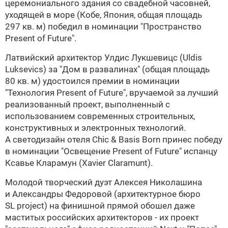
церемониального здания со свадебной часовней,
уходящей в море (Кобе, Япония, общая площадь
297 кв. м)
победил в номинации "Пространство
Present of Future".
Латвийский архитектор
Улдис Лукшевицс
(Uldis
Luksevics) за "Дом в развалинах" (общая площадь
80 кв. м)
удостоился премии в номинации
"Технология Present of Future", вручаемой за лучший
реализованный проект, выполненный с
использованием современных строительных,
конструктивных и электронных технологий.
А светодизайн отеля Chic & Basis Born принес победу
в номинации "Освещение Present of Future" испанцу
Ксавье Кларамун (Xavier Claramunt).
Молодой творческий дуэт
Алексея Николашина
и
Александры Федоровой
(архитектурное бюро
SL project
) на финишной прямой обошел даже
маститых российских архитекторов - их
проект