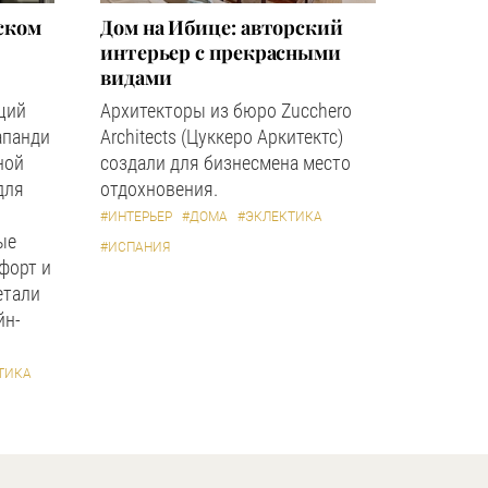
ском
Дом на Ибице: авторский
интерьер с прекрасными
видами
щий
Архитекторы из бюро Zucchero
апанди
Architects (Цуккеро Аркитектс)
ной
создали для бизнесмена место
для
отдохновения.
#ИНТЕРЬЕР
#ДОМА
#ЭКЛЕКТИКА
ые
#ИСПАНИЯ
форт и
етали
йн-
ТИКА