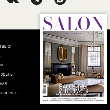
тавки
ы
ли
тораны
нал
цпроекты