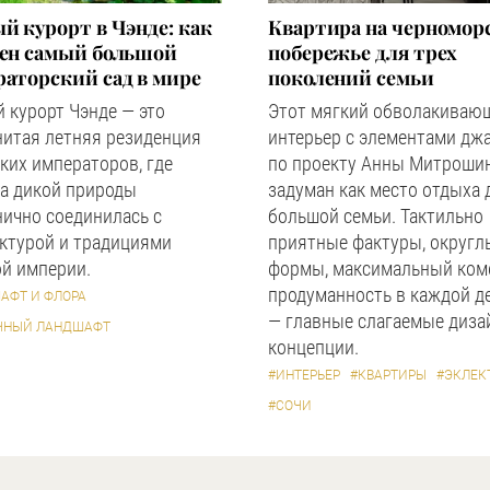
й курорт в Чэнде: как
Квартира на черномор
оен самый большой
побережье для трех
аторский сад в мире
поколений семьи
 курорт Чэнде — это
Этот мягкий обволакиваю
нитая летняя резиденция
интерьер с элементами дж
ких императоров, где
по проекту Анны Митроши
а дикой природы
задуман как место отдыха 
ично соединилась с
большой семьи. Тактильно
ктурой и традициями
приятные фактуры, округл
й империи.
формы, максимальный ком
продуманность в каждой д
АФТ И ФЛОРА
— главные слагаемые диза
ЧНЫЙ ЛАНДШАФТ
концепции.
#ИНТЕРЬЕР
#КВАРТИРЫ
#ЭКЛЕК
#СОЧИ