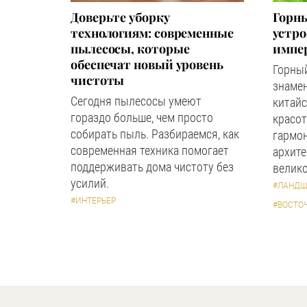
Доверьте уборку
Горны
технологиям: современные
устр
пылесосы, которые
импер
обеспечат новый уровень
Горный
чистоты
знаме
Сегодня пылесосы умеют
китайс
гораздо больше, чем просто
красот
собирать пыль. Разбираемся, как
гармон
современная техника помогает
архите
поддерживать дома чистоту без
велико
усилий.
#ЛАНДШ
#ИНТЕРЬЕР
#ВОСТО