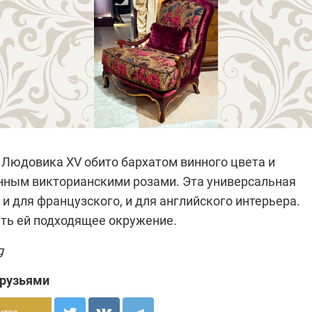
е
Людовика XV
обито бархатом винного цвета и
анным
викторианскими
розами. Эта универсальная
и для французского, и для английского интерьера.
ать ей подходящее окружение.
g
друзьями