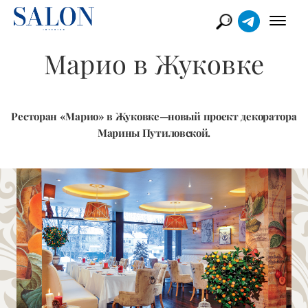
Марио в Жуковке
Ресторан «Марио» в Жуковке—новый проект декоратора
Марины Путиловской.