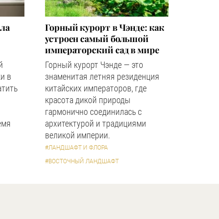
зла
Горный курорт в Чэнде: как
устроен самый большой
императорский сад в мире
й
Горный курорт Чэнде — это
и в
знаменитая летняя резиденция
атить
китайских императоров, где
красота дикой природы
гармонично соединилась с
емя
архитектурой и традициями
великой империи.
#ЛАНДШАФТ И ФЛОРА
#ВОСТОЧНЫЙ ЛАНДШАФТ