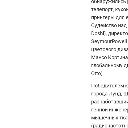
обнаружились 
телепорт, кухо
принтеры для е
Судейство над
Doshi), директ
SeymourPowell 
цветового диз
Мансо Кортина 
глобальному д
Otto).
Победителем к
города Лунд, Ш
разработавший
генной инжене
мышечных ткан
(радиочастотн