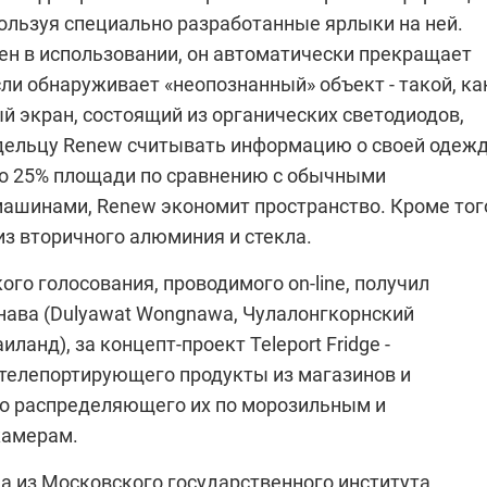
пользуя специально разработанные ярлыки на ней.
ен в использовании, он автоматически прекращает
сли обнаруживает «неопознанный» объект - такой, ка
й экран, состоящий из органических светодиодов,
дельцу Renew считывать информацию о своей одежд
о 25% площади по сравнению с обычными
ашинами, Renew экономит пространство. Кроме тог
из вторичного алюминия и стекла.
ого голосования, проводимого on-line, получил
нава (Dulyawat Wongnawa, Чулалонгкорнский
иланд), за концепт-проект Teleport Fridge -
 телепортирующего продукты из магазинов и
о распределяющего их по морозильным и
камерам.
а из Московского государственного института