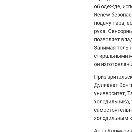
об одежде, ис
Renew безопас
подачу пара, е
рука. Сенсорны
позволяет вла
Занимая тольк
стиральными м
он изготовлен 
Приз зрительск
Дулиават Вонг
университет, Та
холодильника,
самостоятельн
холодильным 
Анна Кармазин