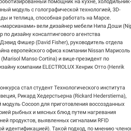
роботизированный помощник на кухне, холодильник
нный модуль с голографической технологией, 3D-
ды и теплица, способная работать на Марсе.
 «марсианами» вели дизайнер мебели Нипа Доши (Ni
ор по дизайну консалтингового агентства
Дэвид Фишер (David Fisher), руководитель отдела
айна европейского офиса компании Nissan Марисоль
(Marisol Manso Cortina) и вице-президент по
изайну компании
ELECTROLUX
Хенрик Отто (Henrik
онкурса стал студент Технологического института
веция, Рикард Хедерстьерна (Rickard Hederstierna),
 модуль Cocoon для приготовления воссозданных
рией рыбных и мясных блюд путем нагревания
ей продуктов, выявленных сигналами RFID
ой идентификацией). Такой подход, по мнению члено