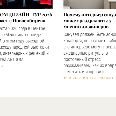
OM ДИЗАЙН-ТУР 2026
Почему интерьер сану
ает с Новосибирска
может раздражать: 5
мнений дизайнеров
уста 2026 года в Центре
Санузел должен быть зоно
а «Мельница» пройдёт
комфорта, но частые ошибк
 в этом году выездной
его интерьере могут превр
 международной выставки
ежедневные ритуалы в
, интерьерных решений и
постоянный стресс —
ства ARTDOM.
рассказываем, как их вовр
ТИ
заметить и исправить.
#ИНТЕРЬЕР
#ВАННЫЕ КОМНАТЫ