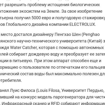
ет разрешить проблему истощения биологических
чтожения экосистем на Земле. За свое изобретение
тьерна получил 5000 евро и полугодовую стажировку
ров Глобального дизайна компании
ELECTROLUX
.
е место достался дизайнеру Пенгхао Шен (Penghao
янского научно-технического университета (Китай) 
ождя Water Catcher, которая с помощью автономных
лей собирает дождевую воду и преобразует ее зате
нции в питьевую. При этом аппарат способен еще и
ормацию о пользователе по отпечаткам его пальцев
ганический состав воды был максимально полезен дл
отребителя.
анял Луис Филоса (Louis Filosa, Университет Пердью,
вивший на конкурс модель парогенератора для чист
 Инфракрасный сканер и RFID собирают информац