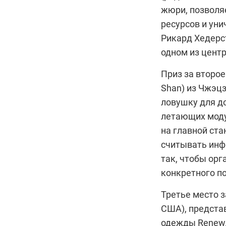
жюри, позволя
ресурсов и уни
Рикард Хедерс
одном из цент
Приз за второ
Shan) из Чжэцз
ловушку для д
летающих моду
на главной ста
считывать инф
так, чтобы ор
конкретного п
Третье место з
США), предста
одежды Renew.