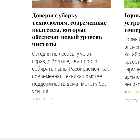
Доверьте уборку
Горны
технологиям: современные
устр
пылесосы, которые
импер
обеспечат новый уровень
Горный
чистоты
знаме
Сегодня пылесосы умеют
китайс
гораздо больше, чем просто
красот
собирать пыль. Разбираемся, как
гармон
современная техника помогает
архите
поддерживать дома чистоту без
велико
усилий.
#ЛАНДШ
#ИНТЕРЬЕР
#ВОСТО