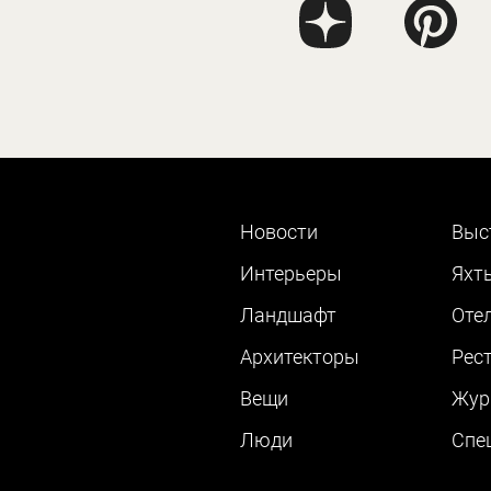
Новости
Выс
Интерьеры
Яхт
Ландшафт
Оте
Архитекторы
Рес
Вещи
Жур
Люди
Cпе