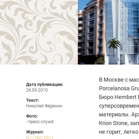
В Москве с ма
Дата публикации:
Porcelanosa Gr
26.09.2010
Бюро Hembert Pe
Текст:
суперсовремен
Николай Федянин
материалы. Ар
Фото:
- пресс-служб
Krion Stone, з
не горит, легк
Журнал:
N7 (162) 2011