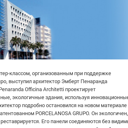
стер-классом, организованным при поддержке
upo
, выступил архитектор Эмберт Пенаранда
naranda Officina Architetti проектирует
ные, экологичные здания, используя инновационны
хитектор подробно остановился на новом материале 
апатентованном
PORCELANOSA GRUPO
. Он экологичен,
о реставрируется. Его панели соединяются без види