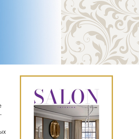
е
-
мых