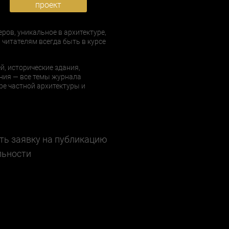
проект
еров, уникальное в архитектуре,
 читателям всегда быть в курсе
й, исторические здания,
ния — все темы журнала
е частной архитектуры и
ть заявку на публикацию
льности