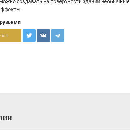
х можно создавать на поверхности зданий необычные
эффекты.
друзьями
ится
рии