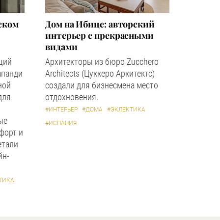
ском
Дом на Ибице: авторский
интерьер с прекрасными
видами
щий
Архитекторы из бюро Zucchero
апанди
Architects (Цуккеро Аркитектс)
ной
создали для бизнесмена место
для
отдохновения.
#ИНТЕРЬЕР
#ДОМА
#ЭКЛЕКТИКА
ые
#ИСПАНИЯ
форт и
етали
йн-
ТИКА