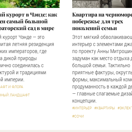
й курорт в Чэнде: как
Квартира на черномор
оен самый большой
побережье для трех
аторский сад в мире
поколений семьи
 курорт Чэнде — это
Этот мягкий обволакиваю
нитая летняя резиденция
интерьер с элементами дж
ких императоров, где
по проекту Анны Митроши
а дикой природы
задуман как место отдыха 
ично соединилась с
большой семьи. Тактильно
ктурой и традициями
приятные фактуры, округл
й империи.
формы, максимальный ком
продуманность в каждой д
АФТ И ФЛОРА
— главные слагаемые диза
ЧНЫЙ ЛАНДШАФТ
концепции.
#ИНТЕРЬЕР
#КВАРТИРЫ
#ЭКЛЕК
#СОЧИ