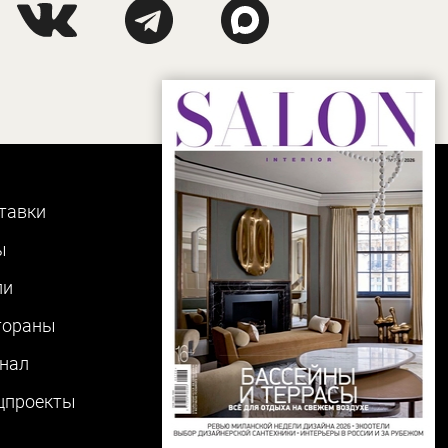
тавки
ы
ли
тораны
нал
цпроекты