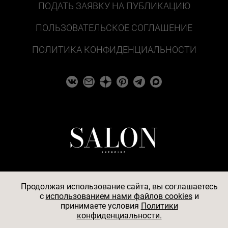
ПОДАТЬ ЗАЯВКУ НА ПУБЛИКАЦИЮ
ПОЛЬЗОВАТЕЛЬСКОЕ СОГЛАШЕНИЕ
ПОЛИТИКА КОНФИДЕНЦИАЛЬНОСТИ
Продолжая использование сайта, вы соглашаетесь
c
использованием нами файлов cookies
и
© 2026
принимаете условия
Политики
конфиденциальности.
АО «БКМ», ОГРН 1027739494584, ИНН 7705056238,