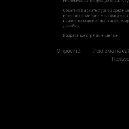
современных тенденций архитекту
События в архитектурной среде, м
интервью с мировыми звездами в 
призваны максимально информиров
дизайна.
Возрастное ограничение 16+
О проекте
Реклама на са
Пользо