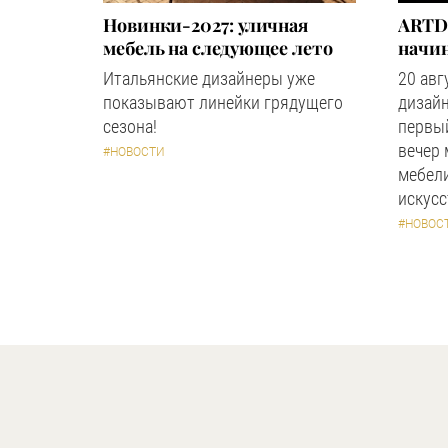
Новинки-2027: уличная
ARTD
мебель на следующее лето
начин
Итальянские дизайнеры уже
20 авг
показывают линейки грядущего
дизайн
сезона!
первый
вечер
#НОВОСТИ
мебели
искус
#НОВОС