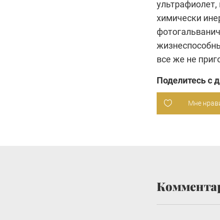
ультрафиолет,
химически ине
фотогальванич
жизнеспособный
все же не при
Поделитесь с 
Мне нрав
Коммента