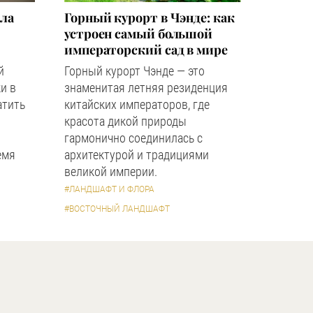
зла
Горный курорт в Чэнде: как
устроен самый большой
императорский сад в мире
й
Горный курорт Чэнде — это
и в
знаменитая летняя резиденция
атить
китайских императоров, где
красота дикой природы
гармонично соединилась с
емя
архитектурой и традициями
великой империи.
#ЛАНДШАФТ И ФЛОРА
#ВОСТОЧНЫЙ ЛАНДШАФТ