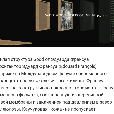
илая структура Sodd от
Эдуарда Франсуа
рхитектор
Эдуард Франсуа (Edouard François)
Париже на Международном форуме современного
C концепт-проект экологичного жилища.
Франсуа
качестве конструктивно-покровного элемента слоен
еменного формата, составленную из деревянной
овой мембраны и закаченной под давлением в зазор
ллюлозы. Каучуковая «кожа» не пропускает