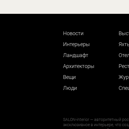
Новости
Выс
Интерьеры
Яхт
Ландшафт
Оте
Архитекторы
Рес
Вещи
Жур
Люди
Cпе
SALON-interior — авторитетный рос
эксклюзивное в интерьере, что соз