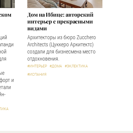
ском
Дом на Ибице: авторский
интерьер с прекрасными
видами
щий
Архитекторы из бюро Zucchero
апанди
Architects (Цуккеро Аркитектс)
ной
создали для бизнесмена место
для
отдохновения.
#ИНТЕРЬЕР
#ДОМА
#ЭКЛЕКТИКА
ые
#ИСПАНИЯ
форт и
етали
йн-
ТИКА