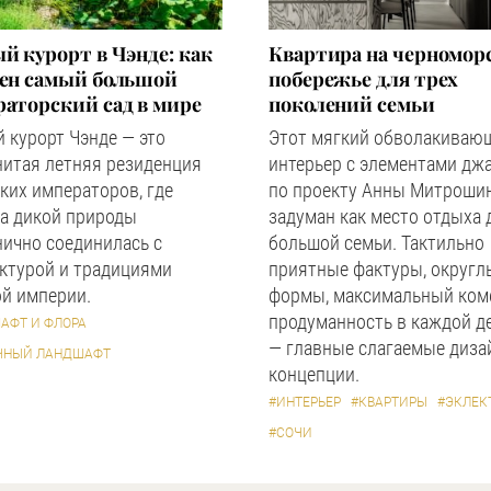
й курорт в Чэнде: как
Квартира на черномор
оен самый большой
побережье для трех
аторский сад в мире
поколений семьи
 курорт Чэнде — это
Этот мягкий обволакиваю
нитая летняя резиденция
интерьер с элементами дж
ких императоров, где
по проекту Анны Митроши
а дикой природы
задуман как место отдыха 
ично соединилась с
большой семьи. Тактильно
ктурой и традициями
приятные фактуры, округл
й империи.
формы, максимальный ком
продуманность в каждой д
АФТ И ФЛОРА
— главные слагаемые диза
ЧНЫЙ ЛАНДШАФТ
концепции.
#ИНТЕРЬЕР
#КВАРТИРЫ
#ЭКЛЕК
#СОЧИ