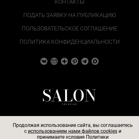
КОНТАКТЫ
ПОДАТЬ ЗАЯВКУ НА ПУБЛИКАЦИЮ
ПОЛЬЗОВАТЕЛЬСКОЕ СОГЛАШЕНИЕ
ПОЛИТИКА КОНФИДЕНЦИАЛЬНОСТИ
Продолжая использование сайта, вы соглашаетесь
c
использованием нами файлов cookies
и
© 2026
принимаете условия
Политики