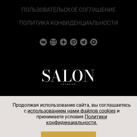
ПОЛЬЗОВАТЕЛЬСКОЕ СОГЛАШЕНИЕ
ПОЛИТИКА КОНФИДЕНЦИАЛЬНОСТИ
Продолжая использование сайта, вы соглашаетесь
c
использованием нами файлов cookies
и
© 2026
принимаете условия
Политики
конфиденциальности.
АО «БКМ», ОГРН 1027739494584, ИНН 7705056238,
127018, Москва, ул. Полковая, д. 3, стр. 4, помещение I,