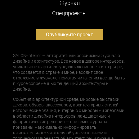
Журнал
Cпецпроекты
Опубликуйте проект
SALON-interior — авторитетный российский журнал о
дизайне и архитектуре. Все новое в декоре интерьеров,
уникальное в архитектуре, эксклюзивное в интерьере,
что создается в стране и мире, находит свое
отражение в журнале, помогая читателям всегда быть
в курсе современных тенденций архитектуры и
дизайна.
События в архитектурной среде, мировые выставки
декора, обзоры аксессуаров, архитектурных стилей,
исторические здания, интервью с мировыми звездами
в области дизайна интерьеров, ландшафтные и
флористические решения — все темы журнала
призваны максимально информировать
взыскательного читателя об увлекательном и
творческом мире частной архитектуры и дизайна.