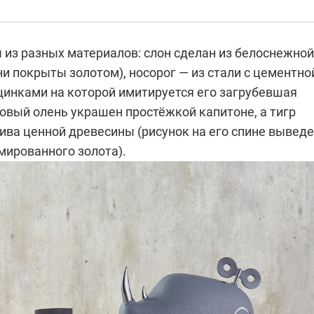
 из разных материалов: слон сделан из белоснежной
и покрыты золотом), носорог — из стали с цементно
щинками на которой имитируется его загрубевшая
овый олень украшен простёжкой капитоне, а тигр
ива ценной древесины (рисунок на его спине вывед
мированного золота).