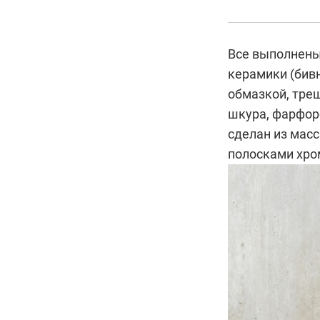
Все выполнены
керамики (бивн
обмазкой, тре
шкура, фарфор
сделан из масс
полосками хро