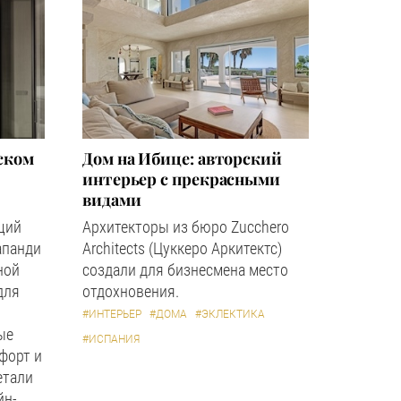
ском
Дом на Ибице: авторский
интерьер с прекрасными
видами
щий
Архитекторы из бюро Zucchero
апанди
Architects (Цуккеро Аркитектс)
ной
создали для бизнесмена место
для
отдохновения.
#ИНТЕРЬЕР
#ДОМА
#ЭКЛЕКТИКА
ые
#ИСПАНИЯ
форт и
етали
йн-