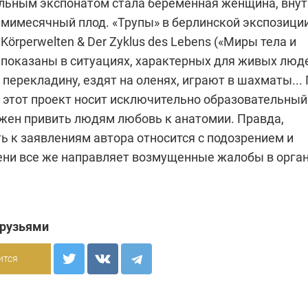
ьным экспонатом стала беременная женщина, внут
емимесячный плод. «Трупы» в берлинской экспозици
Körperwelten & Der Zyklus des Lebens («Миры тела и
 показаны в ситуациях, характерных для живых люд
перекладину, ездят на оленях, играют в шахматы...
, этот проект носит исключительно образовательный
лжен привить людям любовь к анатомии. Правда,
ь к заявлениям автора относится с подозрением и
ени все же направляет возмущенные жалобы в орга
друзьями
ится