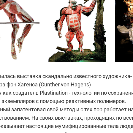
рылась выставка скандально известного художника-
а фон Хагенса (Gunther von Hagens)
 как создатель Plastination - технологии по сохране
 экземпляров с помощью реактивных полимеров.
еный запатентовал свой метод и с тех пор работает н
ствованием. На своих выставках, проходящих по все
показывает настоящие мумифицированные тела люде