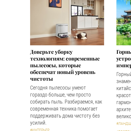
Доверьте уборку
Горны
технологиям: современные
устр
пылесосы, которые
импер
обеспечат новый уровень
Горный
чистоты
знаме
Сегодня пылесосы умеют
китайс
гораздо больше, чем просто
красот
собирать пыль. Разбираемся, как
гармон
современная техника помогает
архите
поддерживать дома чистоту без
велико
усилий.
#ЛАНДШ
#ИНТЕРЬЕР