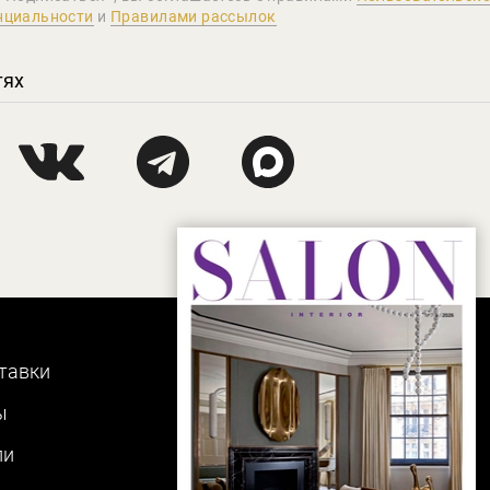
нциальности
и
Правилами рассылок
тях
тавки
ы
ли