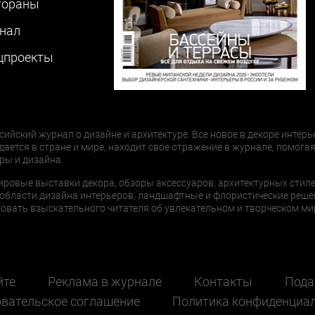
тораны
нал
цпроекты
сийский журнал о дизайне и архитектуре. Все новое в декоре интерь
дается в стране и мире, находит свое отражение в журнале, помогая
ры и дизайна.
ировые выставки декора, обзоры аксессуаров, архитектурных стиле
области дизайна интерьеров, ландшафтные и флористические реше
ать взыскательного читателя об увлекательном и творческом мир
йте
Реклама в журнале
Контакты
Пода
вательское соглашение
Политика конфиденциа