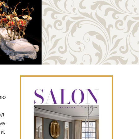
нию
ад
му
й.