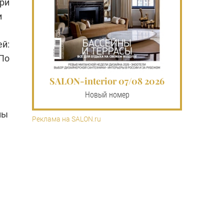
ри
и
ей:
 По
SALON-interior 07/08 2026
Новый номер
ны
Реклама на SALON.ru