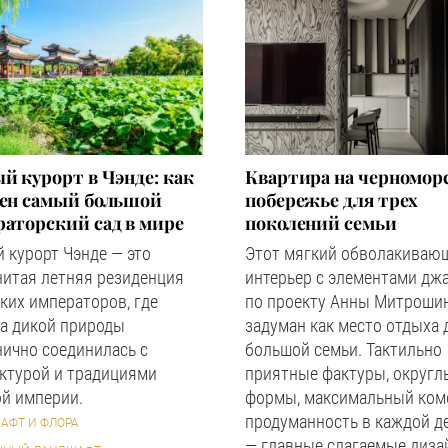
й курорт в Чэнде: как
Квартира на черномор
оен самый большой
побережье для трех
аторский сад в мире
поколений семьи
 курорт Чэнде — это
Этот мягкий обволакиваю
нитая летняя резиденция
интерьер с элементами дж
ких императоров, где
по проекту Анны Митроши
а дикой природы
задуман как место отдыха 
ично соединилась с
большой семьи. Тактильно
ктурой и традициями
приятные фактуры, округл
й империи.
формы, максимальный ком
продуманность в каждой д
АФТ И ФЛОРА
— главные слагаемые диза