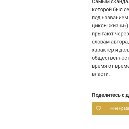
Самым скандал
которой был с
под названием 
циклы жизни»)
прыгают через 
словам автора
характер и до
общественност
время от врем
власти.
Поделитесь с 
Мне нрав