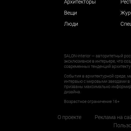
Архитекторы
Рес
Вещи
Жур
Люди
Cпе
SALON-interior — авторитетный рос
эксклюзивное в интерьере, что соз
современных тенденций архитекту
События в архитектурной среде, м
интервью с мировыми звездами в 
призваны максимально информиров
дизайна.
Возрастное ограничение 16+
О проекте
Реклама на са
Пользо