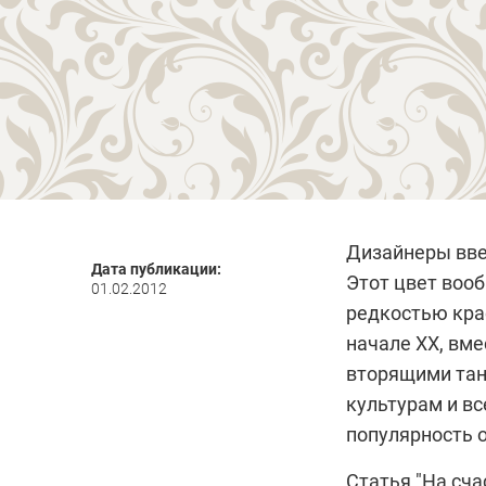
Дизайнеры вве
Дата публикации:
Этот цвет вооб
01.02.2012
редкостью крас
начале XX, вме
вторящими тан
культурам и в
популярность о
Статья
"На сча