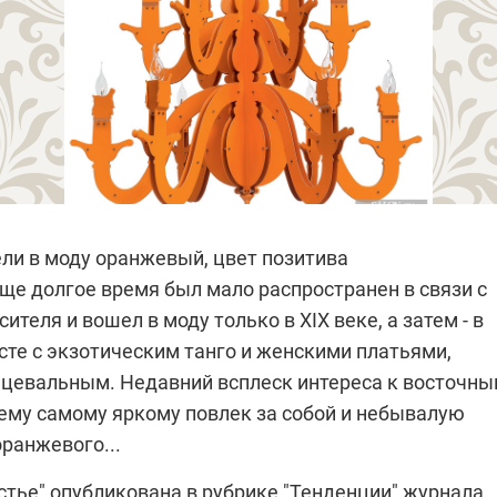
ли в моду оранжевый, цвет позитива
ще долгое время был мало распространен в связи с
ителя и вошел в моду только в XIX веке, а затем - в
сте с экзотическим танго и женскими платьями,
цевальным. Недавний всплеск интереса к восточн
сему самому яркому повлек за собой и небывалую
ранжевого...
стье" опубликована в рубрике "Тенденции" журнала