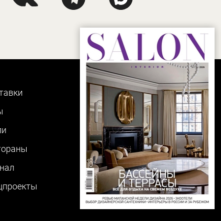
тавки
ы
ли
тораны
нал
цпроекты