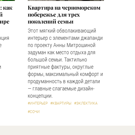
: как
Квартира на черноморском
й
побережье для трех
мире
поколений семьи
Этот мягкий обволакивающий
нция
интерьер с элементами джапанди
е
по проекту Анны Митрошиной
задуман как место отдыха для
большой семьи. Тактильно
и
приятные фактуры, округлые
формы, максимальный комфорт и
продуманность в каждой детали
— главные слагаемые дизайн-
концепции.
#ИНТЕРЬЕР
#КВАРТИРЫ
#ЭКЛЕКТИКА
#СОЧИ