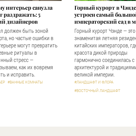
у интерьер санузла
Горный курорт в Чэнде
 раздражать: 5
устроен самый большо
ий дизайнеров
императорский сад в 
ел должен быть зоной
Горный курорт Чэнде — это
та, но частые ошибки в
знаменитая летняя резиде
терьере могут превратить
китайских императоров, гд
евные ритуалы в
красота дикой природы
янный стресс —
гармонично соединилась с
зываем, как их вовремя
архитектурой и традициям
ть и исправить.
великой империи.
ЬЕР
#ВАННЫЕ КОМНАТЫ
#ЛАНДШАФТ И ФЛОРА
#ВОСТОЧНЫЙ ЛАНДШАФТ