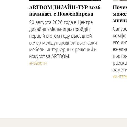
ARTDOM ДИЗАЙН-ТУР 2026
Почем
начинает с Новосибирска
может
мнен
20 августа 2026 года в Центре
Сануз
дизайна «Мельница» пройдёт
комфор
первый в этом году выездной
его ин
вечер международной выставки
ежедн
мебели, интерьерных решений и
посто
искусства ARTDOM.
расска
#НОВОСТИ
замети
#ИНТЕР