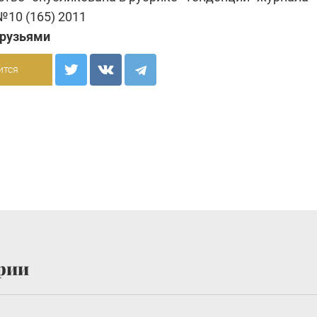
 №10 (165) 2011
друзьями
ится
рии