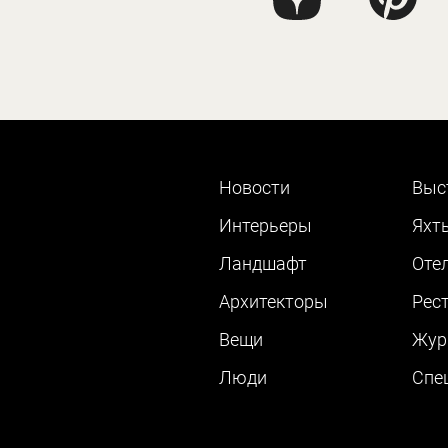
Новости
Выс
Интерьеры
Яхт
Ландшафт
Оте
Архитекторы
Рес
Вещи
Жур
Люди
Cпе