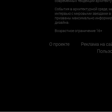
современных тенденций архитекту
События в архитектурной среде, м
интервью с мировыми звездами в 
призваны максимально информиров
дизайна.
Возрастное ограничение 16+
О проекте
Реклама на са
Пользо