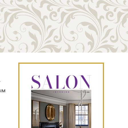
т
ным