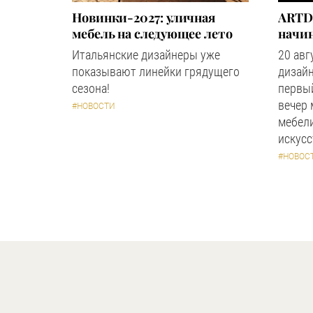
Новинки-2027: уличная
ARTD
мебель на следующее лето
начин
Итальянские дизайнеры уже
20 авг
показывают линейки грядущего
дизайн
сезона!
первый
вечер
#НОВОСТИ
мебели
искус
#НОВОС