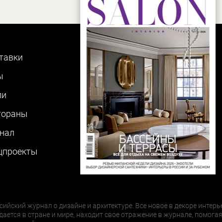
тавки
ы
ли
тораны
нал
цпроекты
сийский журнал о дизайне и архитектуре. Все новое в декоре интерь
дается в стране и мире, находит свое отражение в журнале, помогая