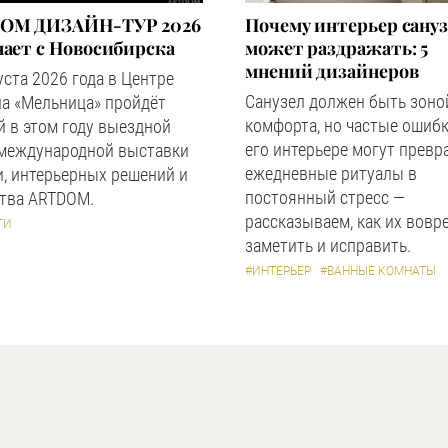
OM ДИЗАЙН-ТУР 2026
Почему интерьер сану
ает с Новосибирска
может раздражать: 5
мнений дизайнеров
уста 2026 года в Центре
Санузел должен быть зоно
а «Мельница» пройдёт
комфорта, но частые ошибк
 в этом году выездной
его интерьере могут превр
 международной выставки
ежедневные ритуалы в
, интерьерных решений и
постоянный стресс —
ства ARTDOM.
рассказываем, как их вовр
ТИ
заметить и исправить.
#ИНТЕРЬЕР
#ВАННЫЕ КОМНАТЫ