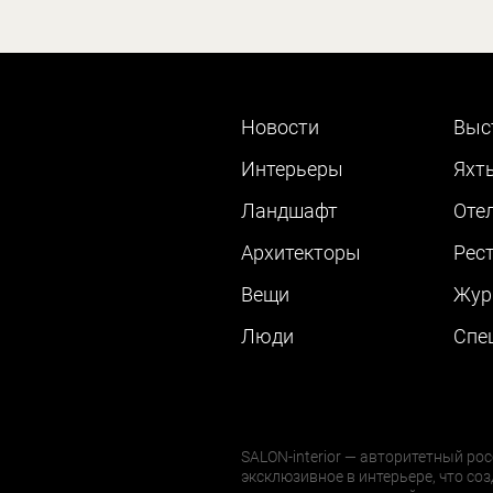
Новости
Выс
Интерьеры
Яхт
Ландшафт
Оте
Архитекторы
Рес
Вещи
Жур
Люди
Cпе
SALON-interior — авторитетный рос
эксклюзивное в интерьере, что соз