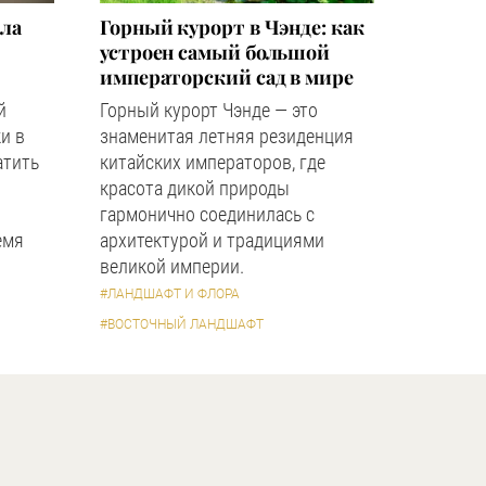
зла
Горный курорт в Чэнде: как
устроен самый большой
императорский сад в мире
й
Горный курорт Чэнде — это
и в
знаменитая летняя резиденция
атить
китайских императоров, где
красота дикой природы
гармонично соединилась с
емя
архитектурой и традициями
великой империи.
#ЛАНДШАФТ И ФЛОРА
#ВОСТОЧНЫЙ ЛАНДШАФТ