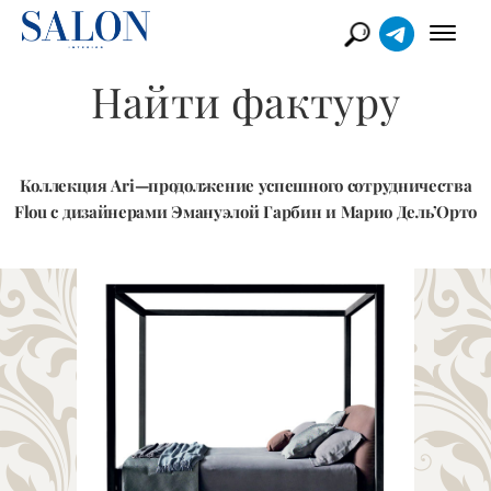
Найти фактуру
Коллекция Ari—продолжение успешного сотрудничества
Flou с дизайнерами Эмануэлой Гарбин и Марио Дель’Орто