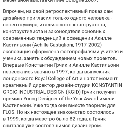
мебельной выставки
IMM Cologne 2007
.
Впрочем, на свой ретроспективный показ сам
дизайнер пригласил только одного человека -
своего кумира, итальянского конструктора,
конструктивиста и законодателя основных
современных тенденций в освещении Акилле
Кастильони (Achille Castiglioni,
1917-2002) -
экспозиция оформлена фотопрофилями учителя и
ученика, занятых обсуждением новых проектов.
Впервые Константин Грчик и Акилле Кастильони
пересеклись заочно в 1997, когда выпускник
лондонского Royal College of Art и на тот момент
креативный директор дизайн-студии
KONSTANTIN
GRCIC INDUSTRIAL DESIGN (KGID) Грчик получил
премию Young Designer of the Year Award имени
Кастильони. Уже тогда они вместе творили для
FLOS
. Но их настоящее знакомство состоялось
в 1999, когда маэстро было 82 года, а Грчик
считался уже состоявшимся дизайнером.