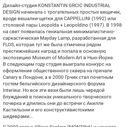
Дизайн-студия
KONSTANTIN GRCIC INDUSTRIAL
DESIGN начинала с трогательных простых вещичек,
вроде вешалки-щетки для
CAPPELLINI
(1992) или
столовой пары Leopolda + Leopoldino (1997). В 1998
на свет появилась гениальная минималистично-
саркастическая Mayday Lamp, разработанная для
FLOS
, которая тут же была отмечена рядом
престижнейших наград и попала в основную
экспозицию Museum of Modern Art в Нью-Йорке.
В следующем году студия выиграла конкурс на
оформление общественного сквера на причале
Сanary в Лондоне, а в 2000 Грчик стал почетным
гостем бельгийского дизайнерского форума
Interieur. Но все эти вехи были лишь чередой
блужданий в поисках уникального творческого
почерка и длились они до встречи с Акилле
Кастильони и его конструктивистскими
шедеврами…