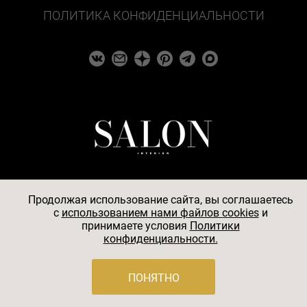
ПОЛИТИКА КОНФИДЕНЦИАЛЬНОСТИ
Продолжая использование сайта, вы соглашаетесь
c
использованием нами файлов cookies
и
© 2026
принимаете условия
Политики
конфиденциальности.
АО «БКМ», ОГРН 1027739494584, ИНН 7705056238,
127018, Москва, ул. Полковая, д. 3, стр. 4, помещение I,
комн. 23
ПОНЯТНО