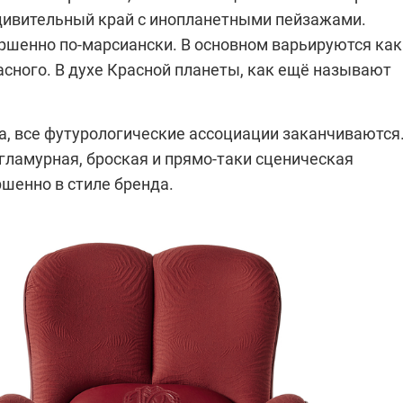
дивительный край с инопланетными пейзажами.
ршенно по-марсиански. В основном варьируются как
асного. В духе Красной планеты, как ещё называют
а, все футурологические ассоциации заканчиваются.
гламурная, броская и прямо-таки сценическая
шенно в стиле бренда.