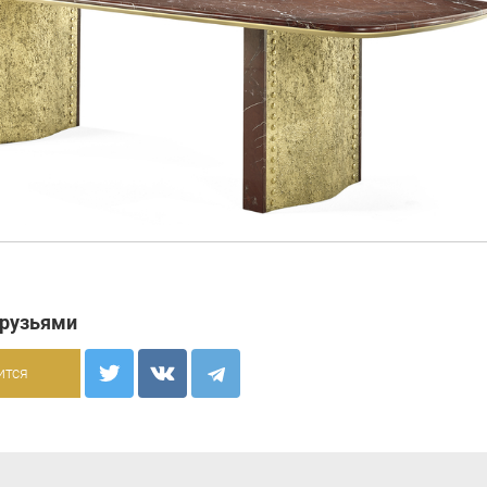
друзьями
ится