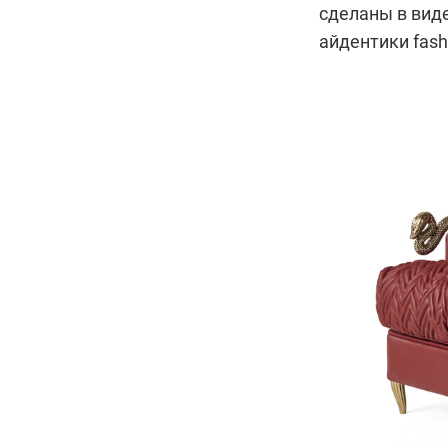
сделаны в вид
айдентики fashi