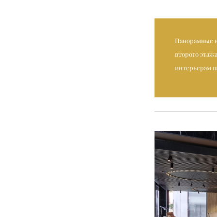
Панорамные в
второго этаж
интерьерам ш