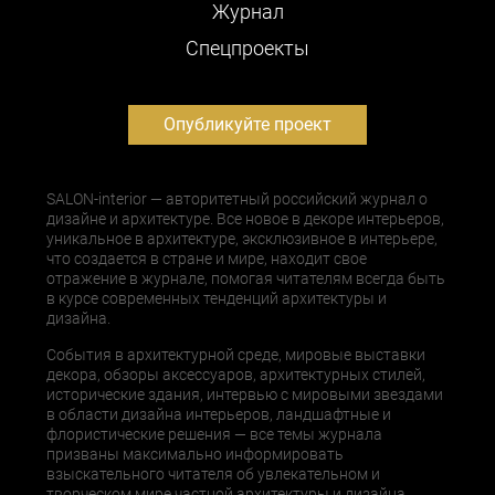
Журнал
Cпецпроекты
Опубликуйте проект
SALON-interior — авторитетный российский журнал о
дизайне и архитектуре. Все новое в декоре интерьеров,
уникальное в архитектуре, эксклюзивное в интерьере,
что создается в стране и мире, находит свое
отражение в журнале, помогая читателям всегда быть
в курсе современных тенденций архитектуры и
дизайна.
События в архитектурной среде, мировые выставки
декора, обзоры аксессуаров, архитектурных стилей,
исторические здания, интервью с мировыми звездами
в области дизайна интерьеров, ландшафтные и
флористические решения — все темы журнала
призваны максимально информировать
взыскательного читателя об увлекательном и
творческом мире частной архитектуры и дизайна.