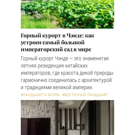
Горный курорт в Чэнде: как
устроен самый большой
императорский сад в мире
Горный курорт Чэнде — это знаменитая
летняя резиденция китайских
императоров, где красота дикой природы
гармонично соединилась с архитектурой
и традициями великой империи.
#ЛАНДШАФТ И ФЛОРА
#ВОСТОЧНЫЙ ЛАНДШАФТ