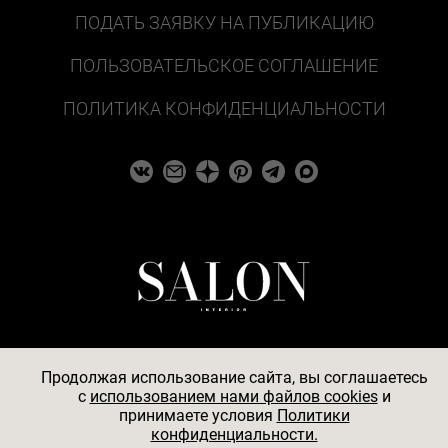
ПОДАТЬ ЗАЯВКУ НА ПУБЛИКАЦИЮ
ПОЛЬЗОВАТЕЛЬСКОЕ СОГЛАШЕНИЕ
ПОЛИТИКА КОНФИДЕНЦИАЛЬНОСТИ
Продолжая использование сайта, вы соглашаетесь
c
использованием нами файлов cookies
и
© 2026
принимаете условия
Политики
конфиденциальности.
АО «БКМ», ОГРН 1027739494584, ИНН 7705056238,