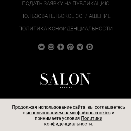
ПОДАТЬ ЗАЯВКУ НА ПУБЛИКАЦИЮ
ПОЛЬЗОВАТЕЛЬСКОЕ СОГЛАШЕНИЕ
ПОЛИТИКА КОНФИДЕНЦИАЛЬНОСТИ
Продолжая использование сайта, вы соглашаетесь
c
использованием нами файлов cookies
и
© 2026
принимаете условия
Политики
конфиденциальности.
АО «БКМ», ОГРН 1027739494584, ИНН 7705056238,