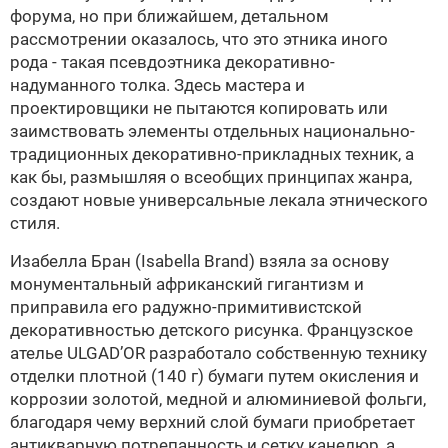
форума, но при ближайшем, детальном
рассмотрении оказалось, что это этника иного
рода - такая псевдоэтника декоративно-
надуманного толка. Здесь мастера и
проектировщики не пытаются копировать или
заимствовать элементы отдельных национально-
традиционных декоративно-прикладных техник, а
как бы, размышляя о всеобщих принципах жанра,
создают новые универсальные лекала этнического
стиля.
Изабелла Бран (Isabella Brand) взяла за основу
монументальный африканский гигантизм и
приправила его радужно-примитивистской
декоративностью детского рисунка. Французское
ателье ULGAD’OR разработало собственную технику
отделки плотной (140 г) бумаги путем окисления и
коррозии золотой, медной и алюминиевой фольги,
благодаря чему верхний слой бумаги приобретает
антикварную потрепанность и сетку канелюр, а