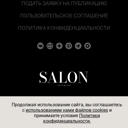
ПОДАТЬ ЗАЯВКУ НА ПУБЛИКАЦИЮ
ПОЛЬЗОВАТЕЛЬСКОЕ СОГЛАШЕНИЕ
ПОЛИТИКА КОНФИДЕНЦИАЛЬНОСТИ
Продолжая использование сайта, вы соглашаетесь
c
использованием нами файлов cookies
и
© 2026
принимаете условия
Политики
конфиденциальности.
АО «БКМ», ОГРН 1027739494584, ИНН 7705056238,