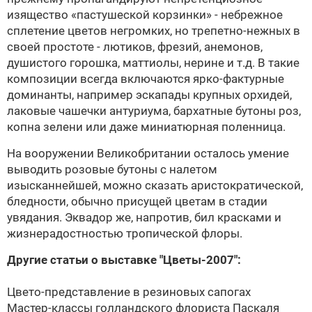
изящество «пастушеской корзинки» - небрежное
сплетение цветов негромких, но трепетно-нежных в
своей простоте - лютиков, фрезий, анемонов,
душистого горошка, маттиолы, нерине и т.д. В такие
композиции всегда включаются ярко-фактурные
доминанты, например эскапады крупных орхидей,
лаковые чашечки антуриума, бархатные бутоны роз,
копна зелени или даже миниатюрная поленница.
На вооружении Великобритании осталось умение
выводить розовые бутоны с налетом
изысканнейшей, можно сказать аристократической,
бледности, обычно присущей цветам в стадии
увядания. Эквадор же, напротив, бил красками и
жизнерадостностью тропической флоры.
Другие статьи о выставке "Цветы-2007":
Цвето-представление в резиновых сапогах
Мастер-классы голландского флориста Паскаля