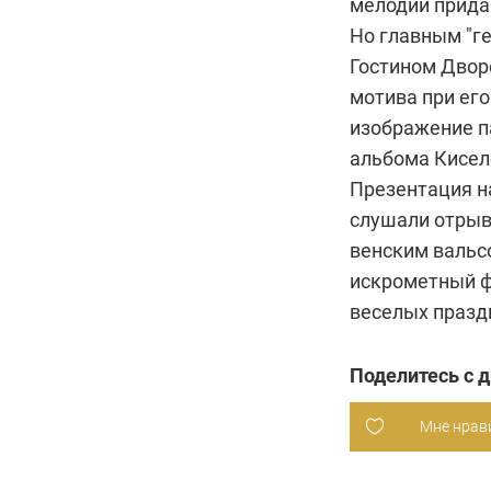
мелодии прида
Но главным "ге
Гостином Дворе
мотива при ег
изображение п
альбома Кисел
Презентация на
слушали отрыв
венским вальс
искрометный ф
веселых праздн
Поделитесь с 
Мне нрав