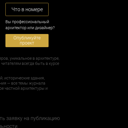
Что в номере
Вы профессиональный
архитектор или дизайнер?
Опубликуйте
проект
еров, уникальное в архитектуре,
 читателям всегда быть в курсе
й, исторические здания,
ния — все темы журнала
е частной архитектуры и
ть заявку на публикацию
льности