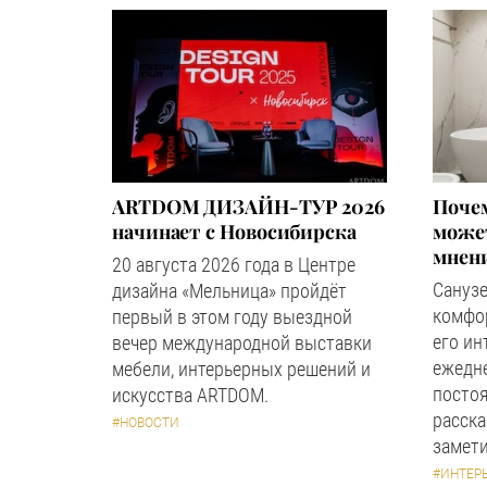
ARTDOM ДИЗАЙН-ТУР 2026
Почем
начинает с Новосибирска
может
мнен
20 августа 2026 года в Центре
Сануз
дизайна «Мельница» пройдёт
комфор
первый в этом году выездной
его ин
вечер международной выставки
ежедн
мебели, интерьерных решений и
посто
искусства ARTDOM.
расска
#НОВОСТИ
замети
#ИНТЕР