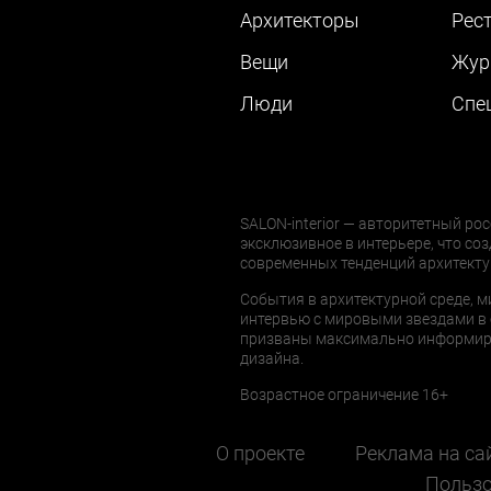
Архитекторы
Рес
Вещи
Жур
Люди
Cпе
SALON-interior — авторитетный рос
эксклюзивное в интерьере, что соз
современных тенденций архитекту
События в архитектурной среде, м
интервью с мировыми звездами в 
призваны максимально информиров
дизайна.
Возрастное ограничение 16+
О проекте
Реклама на са
Пользо