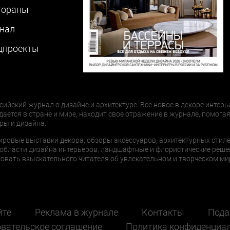
тораны
нал
цпроекты
сийский журнал о дизайне и архитектуре. Все новое в декоре интерь
дается в стране и мире, находит свое отражение в журнале, помогая
ры и дизайна.
ировые выставки декора, обзоры аксессуаров, архитектурных стиле
области дизайна интерьеров, ландшафтные и флористические реше
ать взыскательного читателя об увлекательном и творческом мир
йте
Реклама в журнале
Контакты
Пода
вательское соглашение
Политика конфиденциа