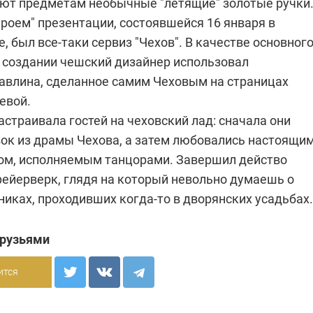
ют предметам необычные "летящие" золотые ручки
роем" презентации, состоявшейся 16 января в
, был все-таки сервиз "Чехов". В качестве основног
о создании чешский дизайнер использовал
авлина, сделанное самим Чеховым на страницах
евой.
страивала гостей на чеховский лад: сначала они
ок из драмы Чехова, а затем любовались настоящи
ом, исполняемым танцорами. Завершил действо
ейерверк, глядя на который невольно думаешь о
иках, проходивших когда-то в дворянских усадьбах.
друзьями
ится