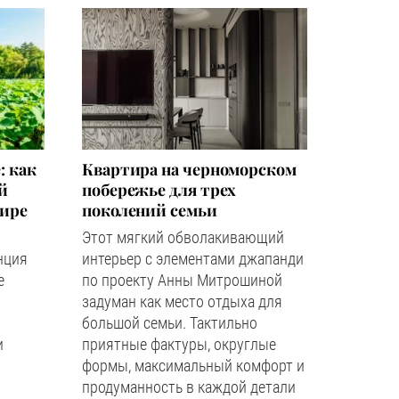
: как
Квартира на черноморском
й
побережье для трех
мире
поколений семьи
Этот мягкий обволакивающий
нция
интерьер с элементами джапанди
е
по проекту Анны Митрошиной
задуман как место отдыха для
большой семьи. Тактильно
и
приятные фактуры, округлые
формы, максимальный комфорт и
продуманность в каждой детали