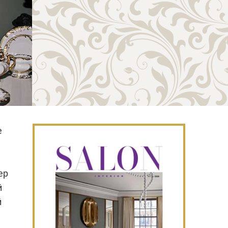
е
ер
й
й