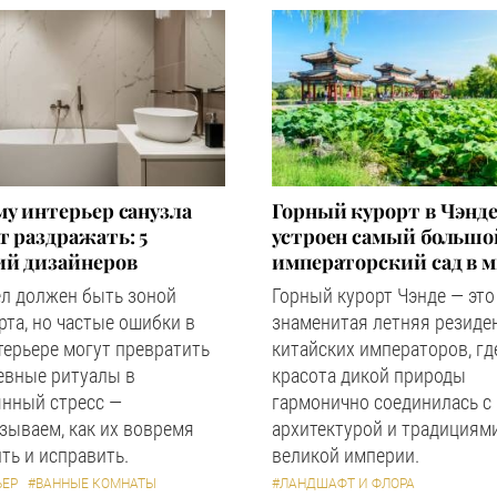
у интерьер санузла
Горный курорт в Чэнде
 раздражать: 5
устроен самый большо
ий дизайнеров
императорский сад в 
ел должен быть зоной
Горный курорт Чэнде — это
та, но частые ошибки в
знаменитая летняя резиде
терьере могут превратить
китайских императоров, гд
евные ритуалы в
красота дикой природы
янный стресс —
гармонично соединилась с
зываем, как их вовремя
архитектурой и традициям
ть и исправить.
великой империи.
ЬЕР
#ВАННЫЕ КОМНАТЫ
#ЛАНДШАФТ И ФЛОРА