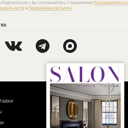
«Подписаться», вы соглашаетеcь с правилами
Пользовательско
нциальности
и
Правилами рассылок
тях
тавки
ы
ли