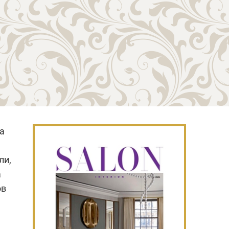
а
ли,
а
ов