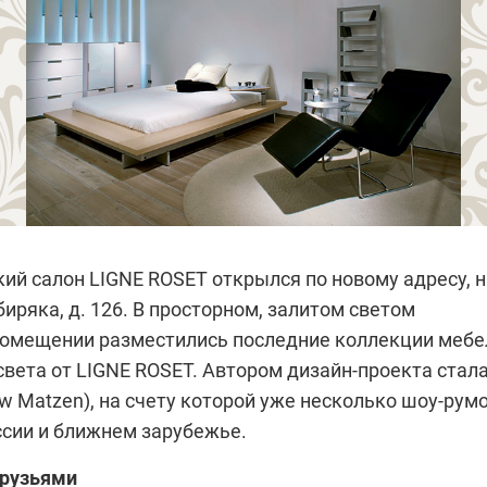
кий салон
LIGNE ROSET
открылся по новому адресу, н
иряка, д. 126. В просторном, залитом светом
омещении разместились последние коллекции мебе
света от
LIGNE ROSET
. Автором дизайн-проекта стал
w Matzen), на счету которой уже несколько шоу-рум
ссии и ближнем зарубежье.
друзьями