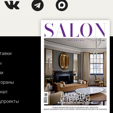
тавки
ы
ли
тораны
нал
цпроекты