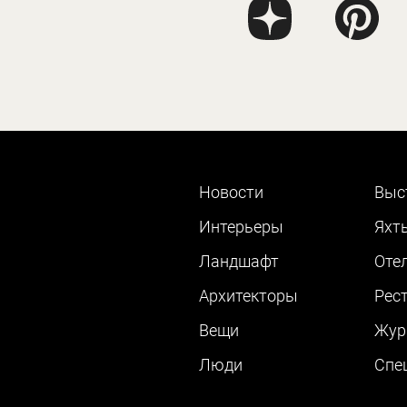
Новости
Выс
Интерьеры
Яхт
Ландшафт
Оте
Архитекторы
Рес
Вещи
Жур
Люди
Cпе