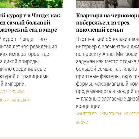
й курорт в Чэнде: как
Квартира на черномор
оен самый большой
побережье для трех
аторский сад в мире
поколений семьи
 курорт Чэнде — это
Этот мягкий обволакиваю
нитая летняя резиденция
интерьер с элементами дж
ких императоров, где
по проекту Анны Митроши
а дикой природы
задуман как место отдыха 
ично соединилась с
большой семьи. Тактильно
ктурой и традициями
приятные фактуры, округл
й империи.
формы, максимальный ком
продуманность в каждой д
АФТ И ФЛОРА
— главные слагаемые диза
ЧНЫЙ ЛАНДШАФТ
концепции.
#ИНТЕРЬЕР
#КВАРТИРЫ
#ЭКЛЕК
#СОЧИ