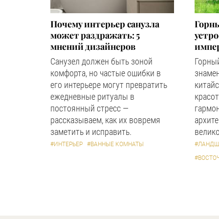
Почему интерьер санузла
Горны
может раздражать: 5
устр
мнений дизайнеров
импер
Санузел должен быть зоной
Горный
комфорта, но частые ошибки в
знаме
его интерьере могут превратить
китайс
ежедневные ритуалы в
красот
постоянный стресс —
гармон
рассказываем, как их вовремя
архите
заметить и исправить.
велико
#ИНТЕРЬЕР
#ВАННЫЕ КОМНАТЫ
#ЛАНДШ
#ВОСТО