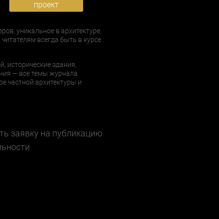
проект
еров, уникальное в архитектуре,
 читателям всегда быть в курсе
й, исторические здания,
ния — все темы журнала
е частной архитектуры и
ть заявку на публикацию
льности