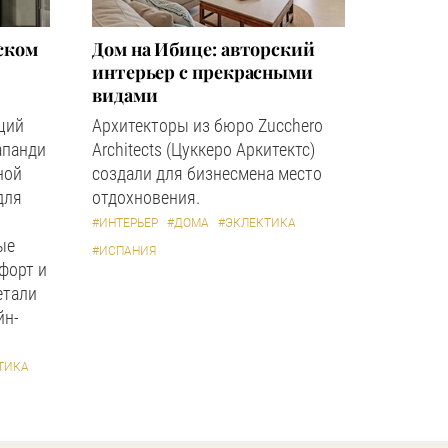
ском
Дом на Ибице: авторский
интерьер с прекрасными
видами
щий
Архитекторы из бюро Zucchero
апанди
Architects (Цуккеро Аркитектс)
ной
создали для бизнесмена место
для
отдохновения.
#ИНТЕРЬЕР
#ДОМА
#ЭКЛЕКТИКА
ые
#ИСПАНИЯ
форт и
етали
йн-
ТИКА