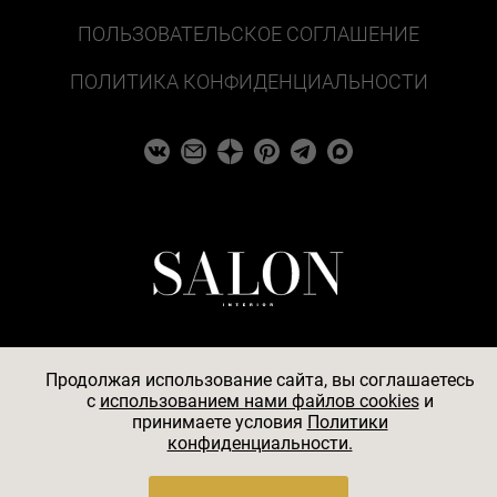
ПОЛЬЗОВАТЕЛЬСКОЕ СОГЛАШЕНИЕ
ПОЛИТИКА КОНФИДЕНЦИАЛЬНОСТИ
Продолжая использование сайта, вы соглашаетесь
c
использованием нами файлов cookies
и
© 2026
принимаете условия
Политики
конфиденциальности.
АО «БКМ», ОГРН 1027739494584, ИНН 7705056238,
127018, Москва, ул. Полковая, д. 3, стр. 4, помещение I,
комн. 23