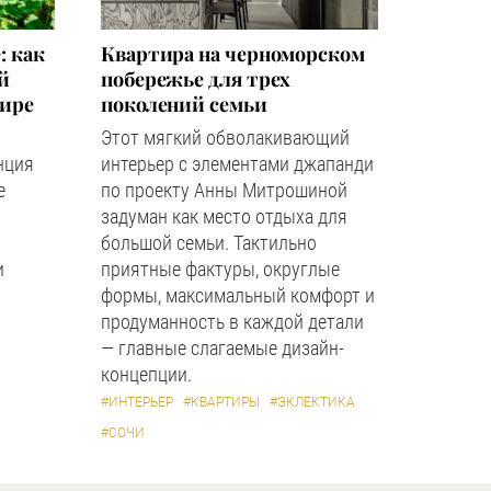
: как
Квартира на черноморском
й
побережье для трех
мире
поколений семьи
Этот мягкий обволакивающий
нция
интерьер с элементами джапанди
е
по проекту Анны Митрошиной
задуман как место отдыха для
большой семьи. Тактильно
и
приятные фактуры, округлые
формы, максимальный комфорт и
продуманность в каждой детали
— главные слагаемые дизайн-
концепции.
#ИНТЕРЬЕР
#КВАРТИРЫ
#ЭКЛЕКТИКА
#СОЧИ