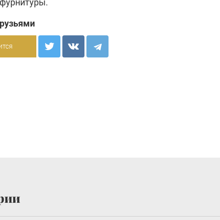
фурнитуры.
друзьями
ится
рии