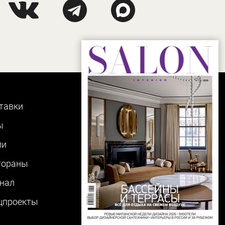
тавки
ы
ли
тораны
нал
цпроекты