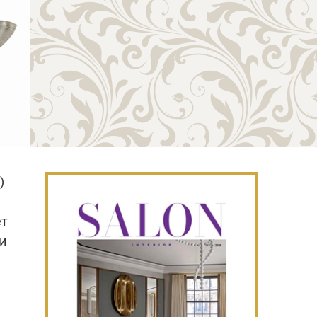
)
ет
и