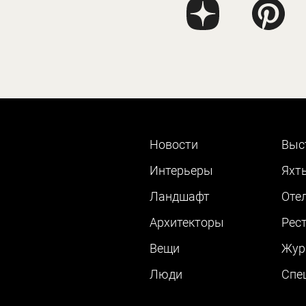
Новости
Выс
Интерьеры
Яхт
Ландшафт
Оте
Архитекторы
Рес
Вещи
Жур
Люди
Cпе