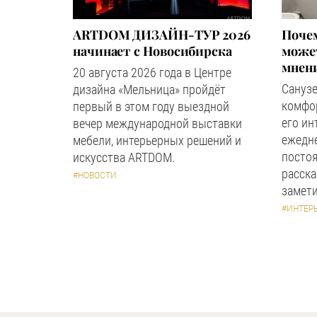
ARTDOM ДИЗАЙН-ТУР 2026
Почем
начинает с Новосибирска
может
мнен
20 августа 2026 года в Центре
Сануз
дизайна «Мельница» пройдёт
комфор
первый в этом году выездной
его ин
вечер международной выставки
ежедн
мебели, интерьерных решений и
посто
искусства ARTDOM.
расска
#НОВОСТИ
замети
#ИНТЕР