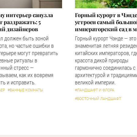
у интерьер санузла
Горный курорт в Чэнде
 раздражать: 5
устроен самый большо
ий дизайнеров
императорский сад в 
ел должен быть зоной
Горный курорт Чэнде — это
та, но частые ошибки в
знаменитая летняя резиде
терьере могут превратить
китайских императоров, гд
евные ритуалы в
красота дикой природы
янный стресс —
гармонично соединилась с
зываем, как их вовремя
архитектурой и традициям
ть и исправить.
великой империи.
ЬЕР
#ВАННЫЕ КОМНАТЫ
#ЛАНДШАФТ И ФЛОРА
#ВОСТОЧНЫЙ ЛАНДШАФТ