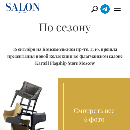
По сезону
16 октября на Комсомольском пр-те, д. 19, прошла
презентация новой коллекции во флагманском салоне
Kartell Flagship Store Moscow
Смотреть все
6 фото