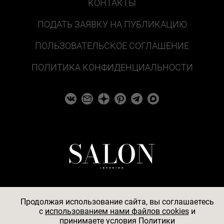
КОНТАКТЫ
ПОДАТЬ ЗАЯВКУ НА ПУБЛИКАЦИЮ
ПОЛЬЗОВАТЕЛЬСКОЕ СОГЛАШЕНИЕ
ПОЛИТИКА КОНФИДЕНЦИАЛЬНОСТИ
Продолжая использование сайта, вы соглашаетесь
c
использованием нами файлов cookies
и
© 2026
принимаете условия
Политики