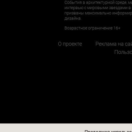
События в архитектурной среде, м
интервью с мировыми звездами в 
призваны максимально информиров
дизайна.
Возрастное ограничение 16+
О проекте
Реклама на са
Пользо