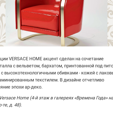
кции
VERSACE HOME
акцент сделан на сочетание
талла с вельветом, бархатом, принтованной под пит
е с высокотехнологичными обивками - кожей с лако
аминированным текстилем. В дизайне отчетливо
яние эпохи
ар-деко
.
Versace Home
(4-й этаж в галереях «Времена Года» н
те, д. 48).