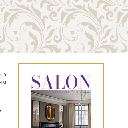
она
вым
а