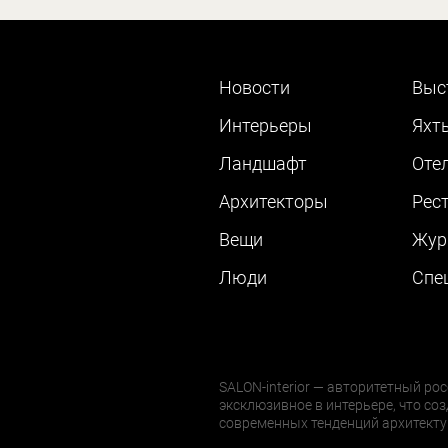
Новости
Выс
Интерьеры
Яхт
Ландшафт
Оте
Архитекторы
Рес
Вещи
Жур
Люди
Cпе
SALON-interior — авторитетный рос
эксклюзивное в интерьере, что соз
современных тенденций архитекту