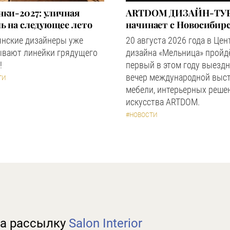
ки-2027: уличная
ARTDOM ДИЗАЙН-ТУР
ь на следующее лето
начинает с Новосибир
янские дизайнеры уже
20 августа 2026 года в Цен
ывают линейки грядущего
дизайна «Мельница» пройд
!
первый в этом году выезд
вечер международной выс
ТИ
мебели, интерьерных реше
искусства ARTDOM.
#НОВОСТИ
а рассылку
Salon Interior