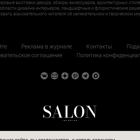
ировые выставки декора, обзоры аксессуаров, архитектурных стиле
области дизайна интерьеров, ландшафтные и флористические реше
ать взыскательного читателя об увлекательном и творческом мир
йте
Реклама в журнале
Контакты
Пода
вательское соглашение
Политика конфиденциа