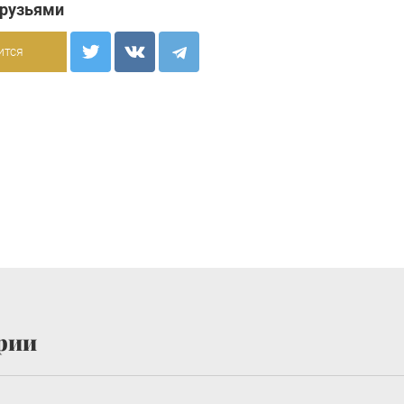
друзьями
ится
рии