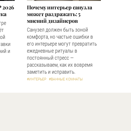
 2026
Почему интерьер санузла
ска
может раздражать: 5
мнений дизайнеров
тре
Санузел должен быть зоной
ёт
комфорта, но частые ошибки в
ной
его интерьере могут превратить
тавки
ежедневные ритуалы в
ний и
постоянный стресс —
рассказываем, как их вовремя
заметить и исправить.
#ИНТЕРЬЕР
#ВАННЫЕ КОМНАТЫ