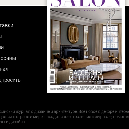
тавки
ы
ли
тораны
нал
цпроекты
сийский журнал о дизайне и архитектуре. Все новое в декоре интерь
дается в стране и мире, находит свое отражение в журнале, помогая
ры и дизайна.