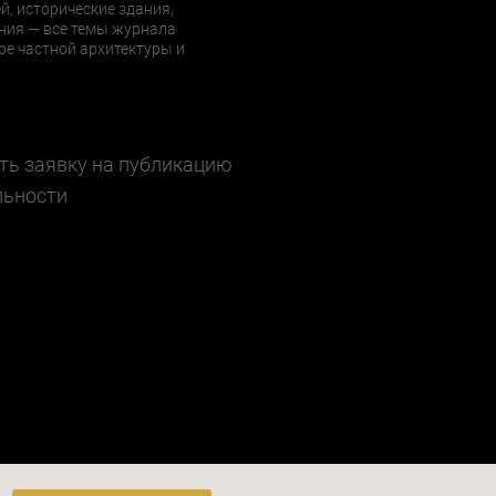
й, исторические здания,
ния — все темы журнала
е частной архитектуры и
ть заявку на публикацию
льности