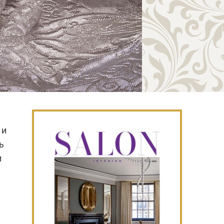
 и
ь
и