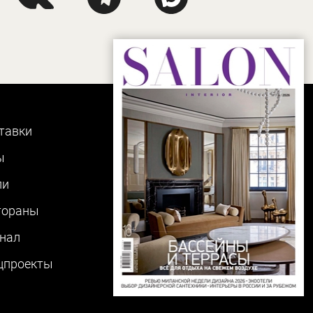
тавки
ы
ли
тораны
нал
цпроекты