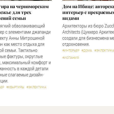
тира на черноморском
Дом на Ибице: авторс
ежье для трех
интерьер с прекрасны
лений семьи
видами
мягкий обволакивающий
Архитекторы из бюро Zucc
ер с элементами джапанди
Architects (Цуккеро Аркитек
оекту Анны Митрошиной
создали для бизнесмена м
н как место отдыха для
отдохновения.
й семьи. Тактильно
#ИНТЕРЬЕР
#ДОМА
#ЭКЛЕКТИК
ные фактуры, округлые
#ИСПАНИЯ
, максимальный комфорт и
анность в каждой детали
ные слагаемые дизайн-
ции.
ЬЕР
#КВАРТИРЫ
#ЭКЛЕКТИКА