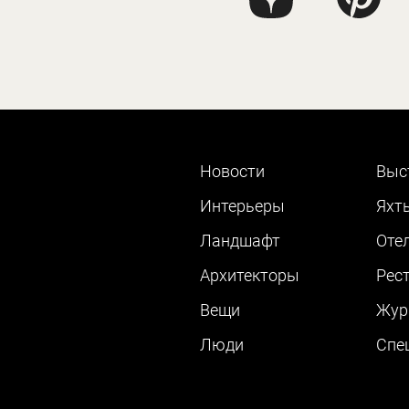
Новости
Выс
Интерьеры
Яхт
Ландшафт
Оте
Архитекторы
Рес
Вещи
Жур
Люди
Cпе