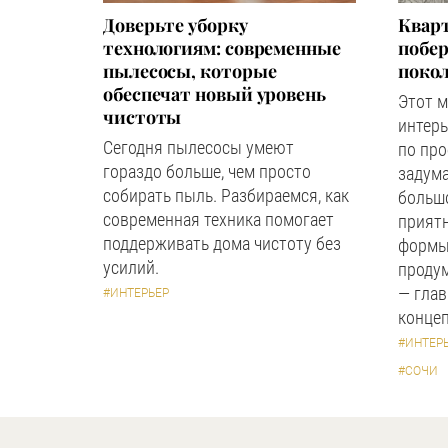
Доверьте уборку
Квар
технологиям: современные
побер
пылесосы, которые
поко
обеспечат новый уровень
Этот 
чистоты
интерь
Сегодня пылесосы умеют
по пр
гораздо больше, чем просто
задума
собирать пыль. Разбираемся, как
большо
современная техника помогает
прият
поддерживать дома чистоту без
формы
усилий.
продум
— глав
#ИНТЕРЬЕР
концеп
#ИНТЕР
#СОЧИ