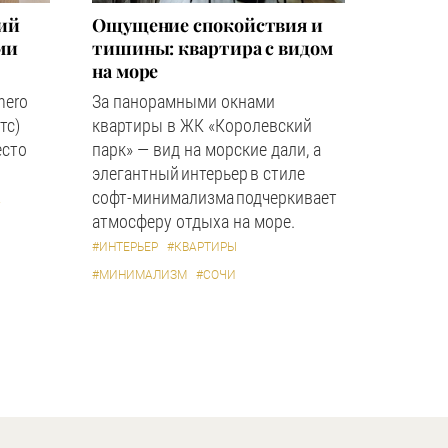
кий
Ощущение спокойствия и
ми
тишины: квартира с видом
на море
hero
За панорамными окнами
тс)
квартиры в ЖК «Королевский
есто
парк» — вид на морские дали, а
элегантный интерьер в стиле
софт-минимализма подчеркивает
А
атмосферу отдыха на море.
#ИНТЕРЬЕР
#КВАРТИРЫ
#МИНИМАЛИЗМ
#СОЧИ