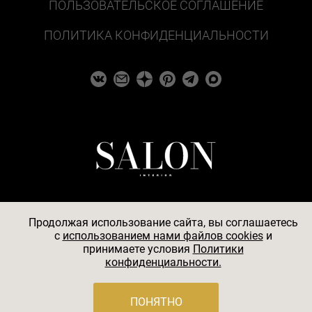
ПОЛЬЗОВАТЕЛЬСКОЕ СОГЛАШЕНИЕ
ПОЛИТИКА КОНФИДЕНЦИАЛЬНОСТИ
Продолжая использование сайта, вы соглашаетесь
c
использованием нами файлов cookies
и
© 2026
принимаете условия
Политики
конфиденциальности.
АО «БКМ», ОГРН 1027739494584, ИНН 7705056238,
127018, Москва, ул. Полковая, д. 3, стр. 4, помещение I,
комн. 23
ПОНЯТНО