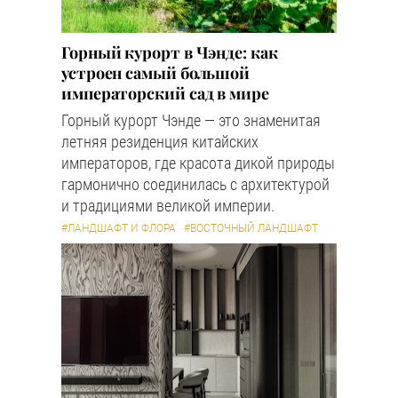
Горный курорт в Чэнде: как
устроен самый большой
императорский сад в мире
Горный курорт Чэнде — это знаменитая
летняя резиденция китайских
императоров, где красота дикой природы
гармонично соединилась с архитектурой
и традициями великой империи.
#ЛАНДШАФТ И ФЛОРА
#ВОСТОЧНЫЙ ЛАНДШАФТ