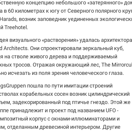
бственную концепцию небольшого «затерянного» до
да в 60 километрах к югу от Северного полярного кру
 Harads, возник заповедник уединенных экологическ
 Treehotel.
идея визуального «растворения» удалась архитектор
d Architects. Они спроектировали зеркальный куб,
 на стволе живого дерева и поддерживаемый
жных тросов. Отражая окружающий лес, The Mirrorcu
но исчезать из поля зрения человеческого глаза.
ngsGruppen пошла по пути имитации строений
 стволах корабельных сосен возник цилиндрический
ъем, задекорированный под птичье гнездо. Этой же
ппе принадлежит и проект под названием UFO -
мпозитный корпус с окнами-иллюминаторами и
м, отделанным древесиной интерьером. Другие