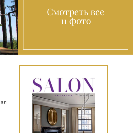
Смотреть все
11 фото
пал