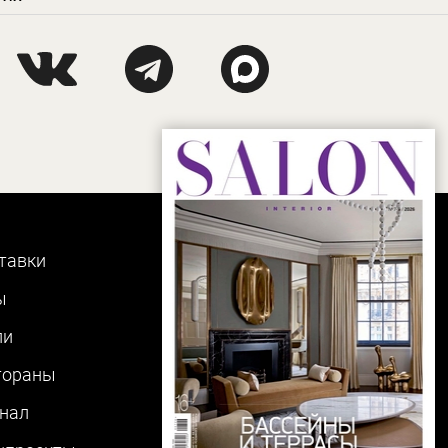
тавки
ы
ли
тораны
нал