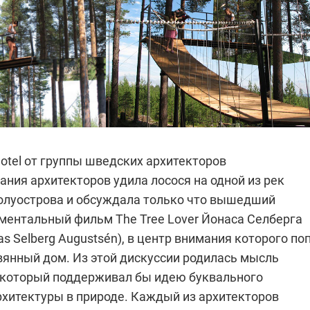
otel от группы шведских архитекторов
ния архитекторов удила лосося на одной из рек
олуострова и обсуждала только что вышедший
ментальный фильм The Tree Lover Йонаса Селберга
as Selberg Augustsén), в центр внимания которого по
вянный дом. Из этой дискуссии родилась мысль
, который поддерживал бы идею буквального
рхитектуры в природе. Каждый из архитекторов