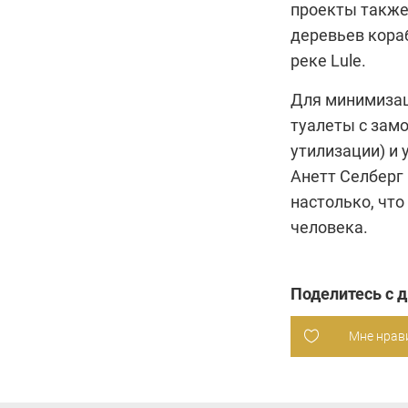
проекты также
деревьев кора
реке Lule.
Для минимизац
туалеты с зам
утилизации) и 
Анетт Селберг 
настолько, что
человека.
Поделитесь с 
Мне нрав