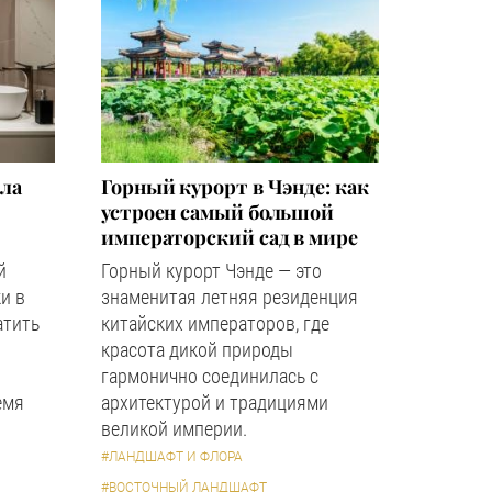
зла
Горный курорт в Чэнде: как
устроен самый большой
императорский сад в мире
й
Горный курорт Чэнде — это
и в
знаменитая летняя резиденция
атить
китайских императоров, где
красота дикой природы
гармонично соединилась с
емя
архитектурой и традициями
великой империи.
#ЛАНДШАФТ И ФЛОРА
#ВОСТОЧНЫЙ ЛАНДШАФТ