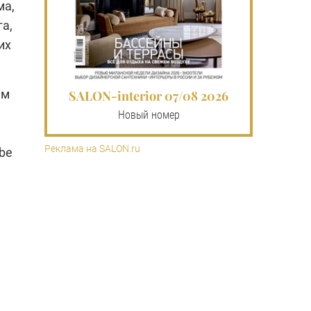
ма,
га,
их
ам
SALON-interior 07/08 2026
Новый номер
Реклама на SALON.ru
be