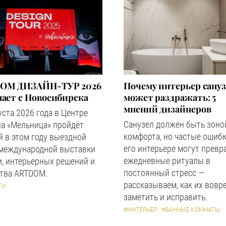
OM ДИЗАЙН-ТУР 2026
Почему интерьер сану
ает с Новосибирска
может раздражать: 5
мнений дизайнеров
уста 2026 года в Центре
Санузел должен быть зоно
а «Мельница» пройдёт
комфорта, но частые ошибк
 в этом году выездной
его интерьере могут превр
 международной выставки
ежедневные ритуалы в
, интерьерных решений и
постоянный стресс —
ства ARTDOM.
рассказываем, как их вовр
ТИ
заметить и исправить.
#ИНТЕРЬЕР
#ВАННЫЕ КОМНАТЫ