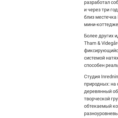
разработал со
и через три го
близ местечка
мини-коттеджей
Более других 
Tham & Videgår
фиксирующийся
системой натя
способен реаль
Студия Inredni
природных: на
деревянный об
творческой гру
обтекаемый ко
разноуровневы