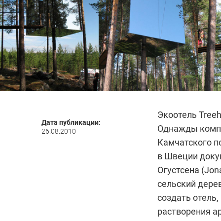
Экоотель Treeh
Дата публикации:
Однажды компа
26.08.2010
Камчатского п
в Швеции доку
Огустсена (Jon
сельский дере
создать отель
растворения а