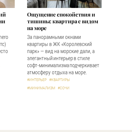
кий
Ощущение спокойствия и
ми
тишины: квартира с видом
на море
hero
За панорамными окнами
тс)
квартиры в ЖК «Королевский
есто
парк» — вид на морские дали, а
элегантный интерьер в стиле
софт-минимализма подчеркивает
А
атмосферу отдыха на море.
#ИНТЕРЬЕР
#КВАРТИРЫ
#МИНИМАЛИЗМ
#СОЧИ