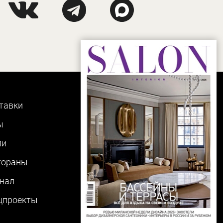
тавки
ы
ли
тораны
нал
цпроекты