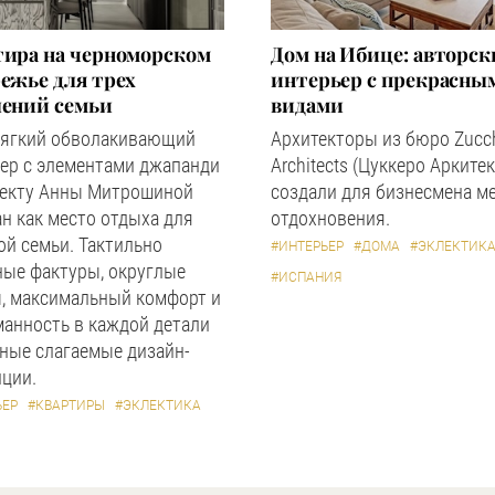
тира на черноморском
Дом на Ибице: авторс
ежье для трех
интерьер с прекрасны
лений семьи
видами
мягкий обволакивающий
Архитекторы из бюро Zucc
ер с элементами джапанди
Architects (Цуккеро Аркитек
оекту Анны Митрошиной
создали для бизнесмена м
н как место отдыха для
отдохновения.
й семьи. Тактильно
#ИНТЕРЬЕР
#ДОМА
#ЭКЛЕКТИК
ные фактуры, округлые
#ИСПАНИЯ
, максимальный комфорт и
анность в каждой детали
ные слагаемые дизайн-
ции.
ЬЕР
#КВАРТИРЫ
#ЭКЛЕКТИКА