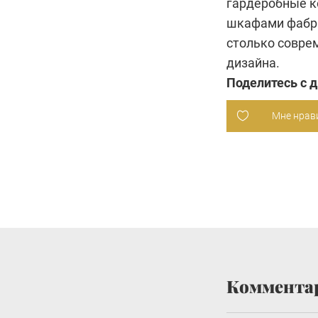
гардеробные к
шкафами фабри
столько совре
дизайна.
Поделитесь с 
Мне нрав
Коммента