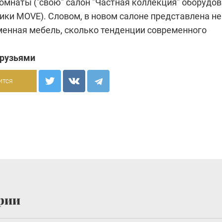
омнаты ("свою" салон "Частная коллекция" оборудо
ки MOVE). Словом, в новом салоне представлена не
менная мебель, сколько тенденции современного
друзьями
ится
рии