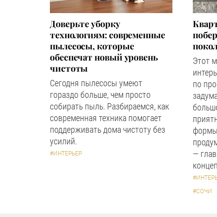
Доверьте уборку
Квар
технологиям: современные
побер
пылесосы, которые
поко
обеспечат новый уровень
Этот 
чистоты
интерь
Сегодня пылесосы умеют
по пр
гораздо больше, чем просто
задума
собирать пыль. Разбираемся, как
большо
современная техника помогает
прият
поддерживать дома чистоту без
формы
усилий.
продум
— глав
#ИНТЕРЬЕР
концеп
#ИНТЕР
#СОЧИ