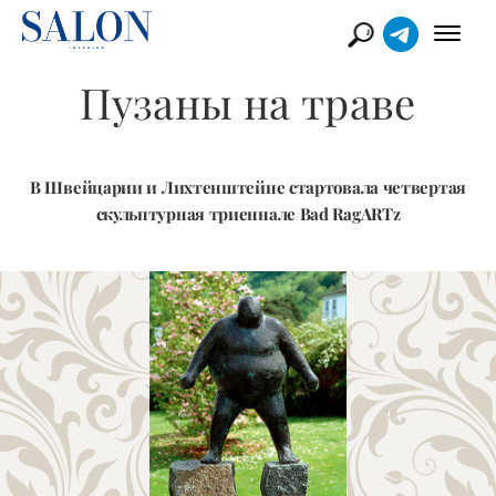
Пузаны на траве
В Швейцарии и Лихтенштейне стартовала четвертая
скульптурная триеннале Bad RagARTz