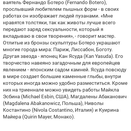
ваятель Фернандо Ботеро (Fernando Botero),
прослывший любителем пышных форм - в своих
работах он изображает людей пузанами. «Мне
нравятся толстяки, так как животы лучше всего
передают заряд сексуальности, который я
вкладываю в свои творения», - говорит мастер.
Отлитые из бронзы скульптуры Ботеро украшают
многие города мира: Париж, Лиссабон, Боготу.
Другая звезда - японец Кан Ясуда (Kan Yasuda). Его
творчество навеяно загадочным для европейцев
явлением - японским садом камней. Ясуда повсюду
в мире создает большие каменные глыбы, внутри
которых иногда можно удобно разместиться. Кроме
них на триеннале можно увидеть работы Майкла
Эсбина (Michael Esbin, США), Магдалены Абаканович
(Magdalena Abakanowicz, Польша), Ниволы
Костантино (Nivola Costantino, Италия) и Куирина
Майера (Quirin Mayer, Монако).