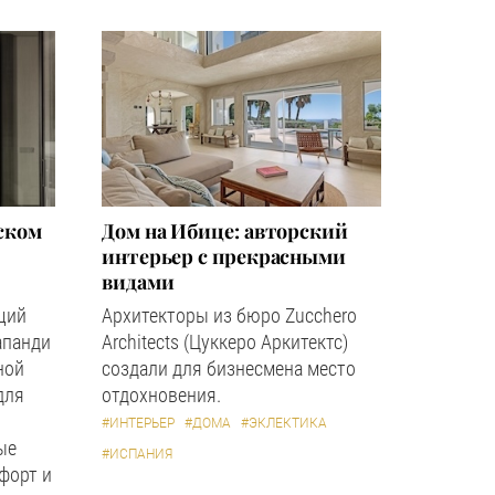
ском
Дом на Ибице: авторский
интерьер с прекрасными
видами
щий
Архитекторы из бюро Zucchero
апанди
Architects (Цуккеро Аркитектс)
ной
создали для бизнесмена место
для
отдохновения.
#ИНТЕРЬЕР
#ДОМА
#ЭКЛЕКТИКА
ые
#ИСПАНИЯ
форт и