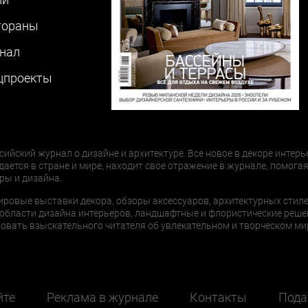
тораны
нал
цпроекты
сийский журнал о дизайне и архитектуре. Все новое в декоре интерь
дается в стране и мире, находит свое отражение в журнале, помогая
ры и дизайна.
ировые выставки декора, обзоры аксессуаров, архитектурных стиле
области дизайна интерьеров, ландшафтные и флористические реше
ать взыскательного читателя об увлекательном и творческом мир
йте
Реклама в журнале
Контакты
Пода