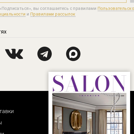
«Подписаться», вы соглашаетеcь с правилами
Пользовательско
нциальности
и
Правилами рассылок
тях
тавки
ы
ли