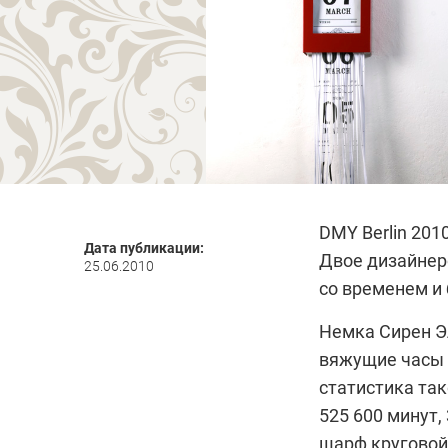
DMY Berlin 20
Дата публикации:
Двое дизайнер
25.06.2010
со временем и 
Немка
Сирен Э
вяжущие часы 3
статистика так
525 600 минут,
шарф круговой 