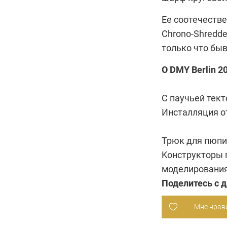
Ее соотечеств
Chrono-Shredd
только что бы
О DMY Berlin 2
С паучьей тек
Инсталляция о
Трюк для пюпи
Kонструкторы 
моделировани
Поделитесь с 
Мне нрав