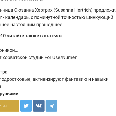
енница
Сюзанна Хертриx (Susanna Hertrich) предложи
er - календарь, с поминутной точностью шинкующий
вшее настоящим прошедшее.
010 читайте также в статьях:
тоникой…
т хорватской студии For Use/Numen
тра
подростковые, активизируют фантазию и навыки
я
друзьями
ится