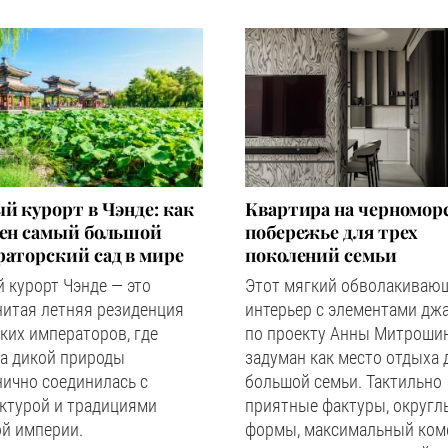
й курорт в Чэнде: как
Квартира на черномор
оен самый большой
побережье для трех
аторский сад в мире
поколений семьи
 курорт Чэнде — это
Этот мягкий обволакиваю
нитая летняя резиденция
интерьер с элементами дж
ких императоров, где
по проекту Анны Митроши
а дикой природы
задуман как место отдыха 
ично соединилась с
большой семьи. Тактильно
ктурой и традициями
приятные фактуры, округл
й империи.
формы, максимальный ком