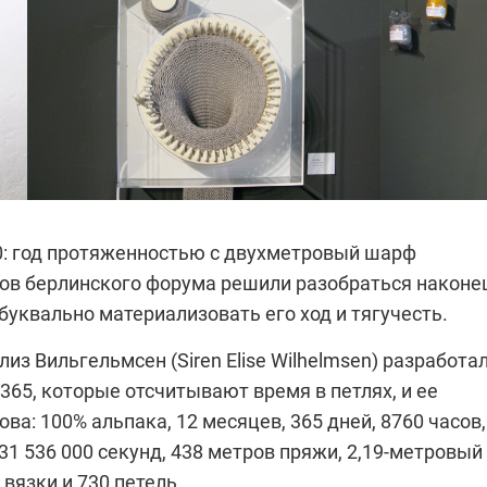
10: год протяженностью с двухметровый шарф
ов берлинского форума решили разобраться наконе
буквально материализовать его ход и тягучесть.
лиз Вильгельмсен (Siren Elise Wilhelmsen) разработа
65, которые отсчитывают время в петлях, и ее
ова: 100% альпака, 12 месяцев, 365 дней, 8760 часов,
 31 536 000 секунд, 438 метров пряжи, 2,19-метровый
вязки и 730 петель.