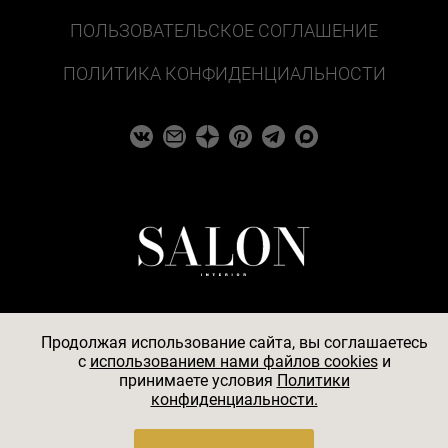
ПОЛЬЗОВАТЕЛЬСКОЕ СОГЛАШЕНИЕ
ПОЛИТИКА КОНФИДЕНЦИАЛЬНОСТИ
Продолжая использование сайта, вы соглашаетесь
c
использованием нами файлов cookies
и
© 2026
принимаете условия
Политики
конфиденциальности.
АО «БКМ», ОГРН 1027739494584, ИНН 7705056238,
127018, Москва, ул. Полковая, д. 3, стр. 4, помещение I,
комн. 23