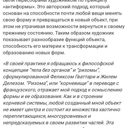
были пересобраны художником по принципу
«антиформы». Это авторский подход, который
основан на способности почти любой вещи менять
свою форму и превращаться в новый объект, при
этом не утрачивая возможности вернуться к своему
прежнему состоянию. Таким образом художник
показывает разнообразие функций объекта,
способность его материи к трансформации и
образованию новых форм.
«В своей практике я обращаюсь к философской
концепции “тела без органов” и “ризомы”,
сформулированной Феликсом Гваттари и Жилем
Делезом. “Ризома”, или “корневище” в переводе с
французского, отражает мой подход к осмыслению
формы и ее образования. Как и в строении
корневой системы, любой созданный мной объект
не имеет центра и состоит из множества хаотично
переплетающихся, многоуровневых и
непредсказуемых в своем развитии частей. Эта