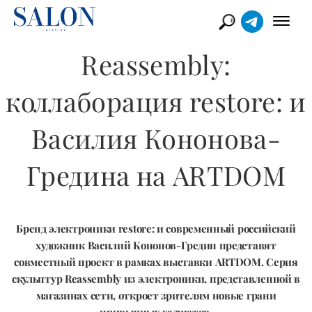
Reassembly:
коллаборация restore: и
Василия Кононова-
Гредина на ARTDOM
Бренд электроники restore: и современный российский
художник Василий Кононов-Гредин представят
совместный проект в рамках выставки ARTDOM. Серия
скульптур Reassembly из электроники, представленной в
магазинах сети, откроет зрителям новые грани