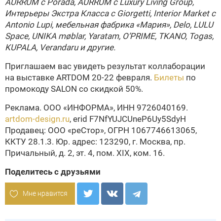
AURRUM с Porada, AURRUM с Luxury Living Group,
Интерьеры Экстра Класса с Giorgetti, Interior Market c
Antonio Lupi, мебельная фабрика «Мария», Delo, LULU
Space, UNIKA møblar, Yaratam, O’PRIME, TKANO, Togas,
KUPALA, Verandaru и другие.
Приглашаем вас увидеть результат коллаборации
на выставке ARTDOM 20-22 февраля.
Билеты
по
промокоду SALON со скидкой 50%.
Реклама. ООО «ИНФОРМА», ИНН 9726040169.
artdom-design.ru
, erid F7NfYUJCUneP6Uy5SdyH
Продавец: ООО «реСтор», ОГРН 1067746613065,
ККТУ 28.1.3. Юр. адрес: 123290, г. Москва, пр.
Причальный, д. 2, эт. 4, пом. XIX, ком. 16.
Поделитесь с друзьями
Мне нравится