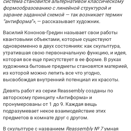
система становится альтернативой классическому
формообразованию с линейной структурой и
заранее заданной схемой — так возникает термин
“антиформа”»
, — рассказывает художник.
Василий Кононов-Гредин называет свои работы
квантовыми объектами, которые существуют
одновременно в двух состояниях: как скульптура,
утратившая свою первоначальную функцию, и идея,
которая все еще присутствует в ее форме. В руках
художника бытовые предметы становятся материей,
из которой можно лепить все что угодно,
высвобождая внутренний потенциал их красоты.
Девять работ из серии Reassembly созданы по
авторскому принципу «Антиформа» и
пронумерованы от 1 до 9. Каждая вещь
подразумевает некое взаимодействие этих
предметов в комнате друг с другом.
В скульптуре с названием
Reassembly № 7
умная