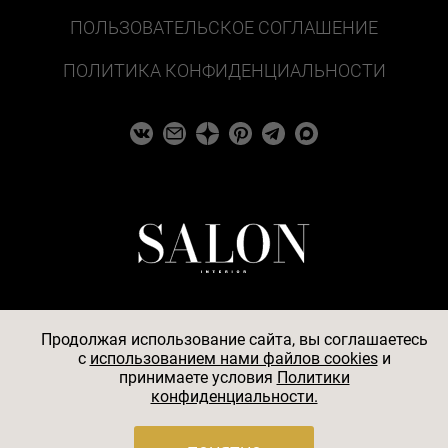
ПОЛЬЗОВАТЕЛЬСКОЕ СОГЛАШЕНИЕ
ПОЛИТИКА КОНФИДЕНЦИАЛЬНОСТИ
Продолжая использование сайта, вы соглашаетесь
c
использованием нами файлов cookies
и
© 2026
принимаете условия
Политики
конфиденциальности.
АО «БКМ», ОГРН 1027739494584, ИНН 7705056238,
127018, Москва, ул. Полковая, д. 3, стр. 4, помещение I,
комн. 23