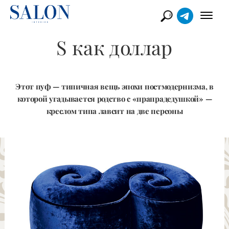
S как доллар
Этот пуф — типичная вещь эпохи постмодернизма, в
которой угадывается родство с «прапрадедушкой» —
креслом типа лавсит на две персоны