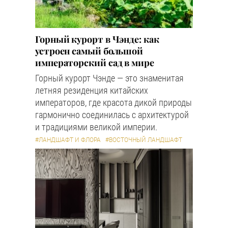
Горный курорт в Чэнде: как
устроен самый большой
императорский сад в мире
Горный курорт Чэнде — это знаменитая
летняя резиденция китайских
императоров, где красота дикой природы
гармонично соединилась с архитектурой
и традициями великой империи.
#ЛАНДШАФТ И ФЛОРА
#ВОСТОЧНЫЙ ЛАНДШАФТ