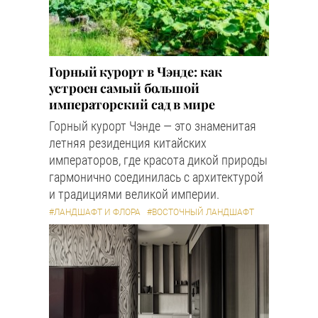
Горный курорт в Чэнде: как
устроен самый большой
императорский сад в мире
Горный курорт Чэнде — это знаменитая
летняя резиденция китайских
императоров, где красота дикой природы
гармонично соединилась с архитектурой
и традициями великой империи.
#ЛАНДШАФТ И ФЛОРА
#ВОСТОЧНЫЙ ЛАНДШАФТ