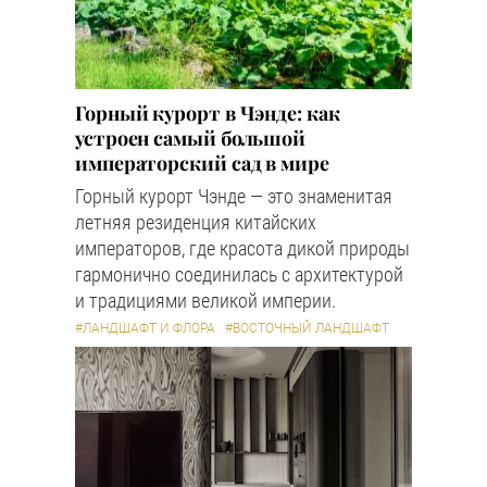
Горный курорт в Чэнде: как
устроен самый большой
императорский сад в мире
Горный курорт Чэнде — это знаменитая
летняя резиденция китайских
императоров, где красота дикой природы
гармонично соединилась с архитектурой
и традициями великой империи.
#ЛАНДШАФТ И ФЛОРА
#ВОСТОЧНЫЙ ЛАНДШАФТ