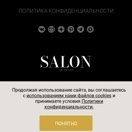
ПОЛИТИКА КОНФИДЕНЦИАЛЬНОСТИ
Продолжая использование сайта, вы соглашаетесь
c
использованием нами файлов cookies
и
© 2026
принимаете условия
Политики
конфиденциальности.
АО «БКМ», ОГРН 1027739494584, ИНН 7705056238,
127018, Москва, ул. Полковая, д. 3, стр. 4, помещение I,
комн. 23
ПОНЯТНО